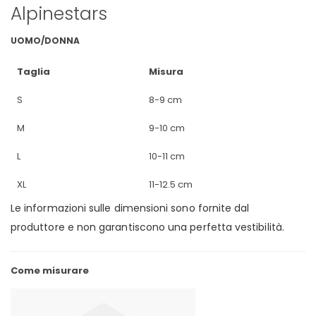
Alpinestars
UOMO/DONNA
Taglia
Misura
S
8-9 cm
M
9-10 cm
L
10-11 cm
XL
11-12.5 cm
Le informazioni sulle dimensioni sono fornite dal
produttore e non garantiscono una perfetta vestibilità.
Come misurare