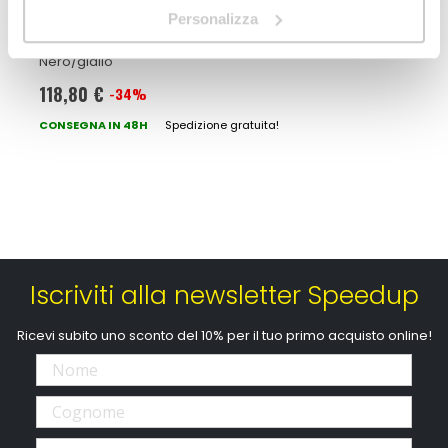
Ginocchia Gorilla - ACERBIS
Personalizza
ACERBIS
Nero/giallo
118,80 €
-34%
Prezzo
speciale
CONSEGNA IN 48H
Spedizione gratuita!
Iscriviti alla newsletter Speedup
Ricevi subito uno sconto del 10% per il tuo primo acquisto online!