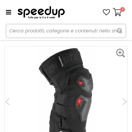
0
Carrello
Home
Moto
Abbigliamento moto
Protezioni
Ginocchia Bionic Pro