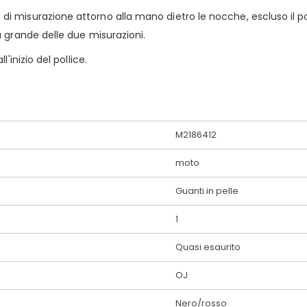
 misurazione attorno alla mano dietro le nocche, escluso il pol
ù grande delle due misurazioni.
'inizio del pollice.
M2186412
moto
Guanti in pelle
1
Quasi esaurito
OJ
Nero/rosso