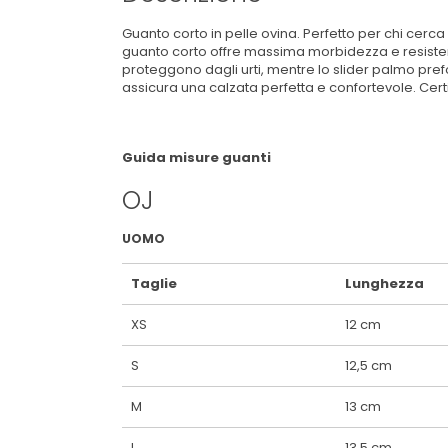
Guanto corto in pelle ovina. Perfetto per chi cerca 
guanto corto offre massima morbidezza e resistenz
proteggono dagli urti, mentre lo slider palmo pref
assicura una calzata perfetta e confortevole. Cert
Guida misure guanti
OJ
UOMO
Taglie
Lunghezza
XS
12 cm
S
12,5 cm
M
13 cm
L
13,5 cm