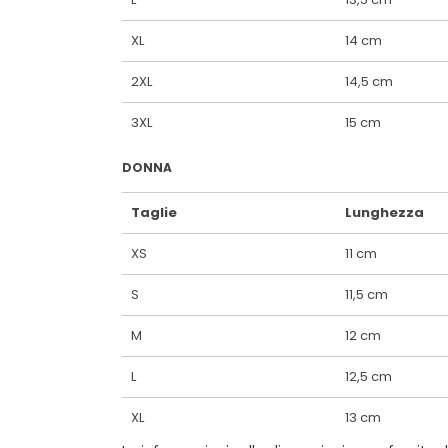
XL
14 cm
2XL
14,5 cm
3XL
15 cm
DONNA
Taglie
Lunghezza
XS
11 cm
S
11,5 cm
M
12 cm
L
12,5 cm
XL
13 cm