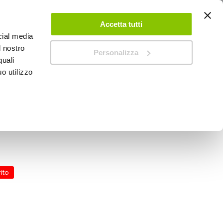
ACCEDI
CREA UN ACCOUNT
CONTATTACI
Accetta tutti
cial media
0
Carrello
l nostro
Personalizza
quali
o utilizzo
SPEEDUP MAGAZINE
 Blast - OJ
ito