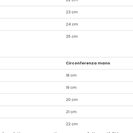
23 cm
24 cm
25 cm
Circonferenza mano
18 cm
19 cm
20 cm
21 cm
22 cm