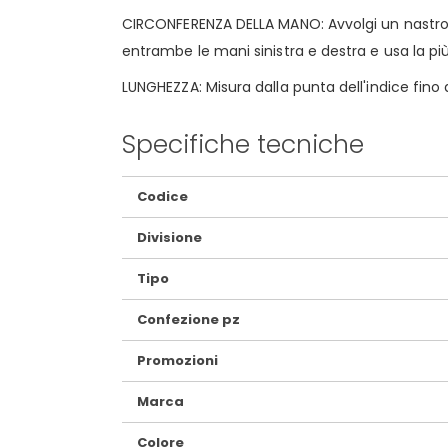
CIRCONFERENZA DELLA MANO: Avvolgi un nastro di
entrambe le mani sinistra e destra e usa la pi
LUNGHEZZA: Misura dalla punta dell'indice fino all
Specifiche tecniche
Maggiori
Codice
Informazioni
Divisione
Tipo
Confezione pz
Promozioni
Marca
Colore