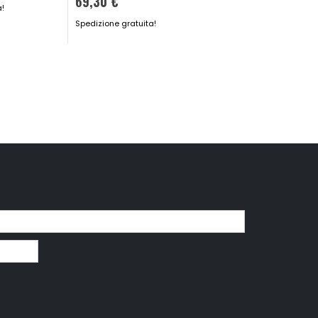
69,30 €
Spedizione gratuita!
a!
Spedizione gratuita!