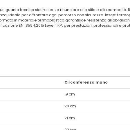
un guanto tecnico sicuro senza rinunciare allo stile e alla comodità. Re
a, ideale per affrontare ogni percorso con sicurezza. Inserti termop
ormato in materiale termoplastico garantisce resistenza all'abrasione e
ificazione EN 13594:2015 Level 1 KP, per prestazioni professionali e p
Circonferenza mano
19 cm
20 cm
21 cm
22 cm