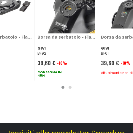
T 450 2024> - GIVI CFmoto MT 450 2024 >
rbatoio - Flangia Base Seatlock - GIVI
Borsa da serbatoio - Flangia Royal Enfield
Borsa da serb
GIVI
GIVI
BF92
BF61
39,60 €
39,60 €
-10%
-10%
Prezzo
Prezzo
speciale
CONSEGNA IN
speciale
Attualmente non di
48H