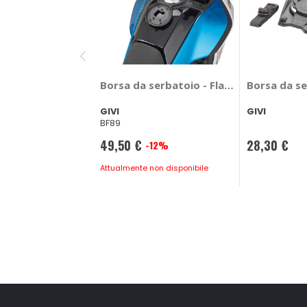
Borsa da serbatoio - Flangia CFmoto M
Borsa da se
GIVI
GIVI
BF89
49,50 €
28,30 €
-12%
Prezzo
speciale
Attualmente non disponibile