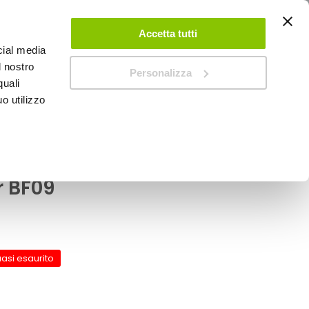
ACCEDI
CREA UN ACCOUNT
CONTATTACI
Accetta tutti
cial media
0
Carrello
l nostro
Personalizza
quali
o utilizzo
SPEEDUP MAGAZINE
oio - Flangia - GIVI
r BF09
asi esaurito