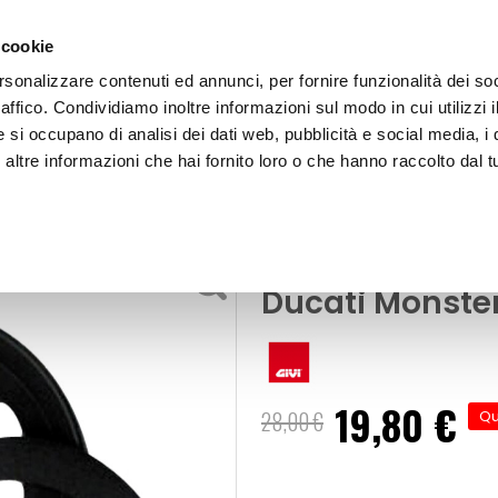
 cookie
rsonalizzare contenuti ed annunci, per fornire funzionalità dei so
raffico. Condividiamo inoltre informazioni sul modo in cui utilizzi i
e si occupano di analisi dei dati web, pubblicità e social media, i 
ltre informazioni che hai fornito loro o che hanno raccolto dal tu
OOR
Borsa da serbatoio - Flangia - GIVI Ducati Monster
er moto
Borsa da serbat
Ducati Monste
19,80 €
Prezzo
28,00 €
Qu
speciale