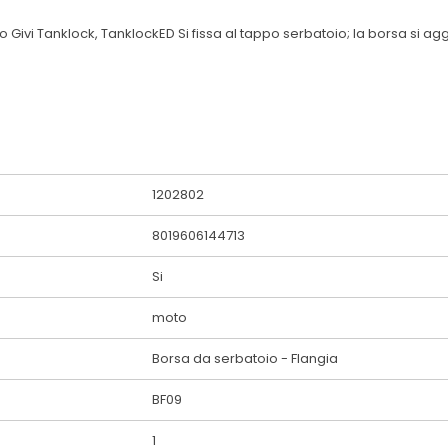
toio Givi Tanklock, TanklockED Si fissa al tappo serbatoio; la borsa s
1202802
8019606144713
Si
moto
Borsa da serbatoio - Flangia
BF09
1