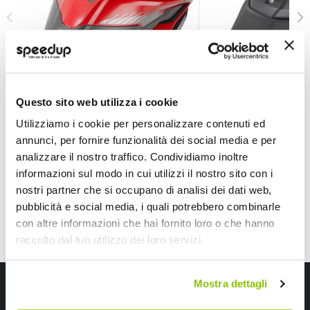
Borsa da serbatoio - Flangia Triumph Tiger Sport 660
Borsa da serbatoio 
GIVI
GIVI
BF69
BF51
Questo sito web utilizza i cookie
49,50 €
49,50 €
-12%
Utilizziamo i cookie per personalizzare contenuti ed
Prezzo
annunci, per fornire funzionalità dei social media e per
speciale
Spedizione gratuita!
CONSEGNA IN 48H
Sped
analizzare il nostro traffico. Condividiamo inoltre
informazioni sul modo in cui utilizzi il nostro sito con i
nostri partner che si occupano di analisi dei dati web,
pubblicità e social media, i quali potrebbero combinarle
con altre informazioni che hai fornito loro o che hanno
raccolto dal tuo utilizzo dei loro servizi.
Iscriviti alla newsletter Speedup
Mostra dettagli