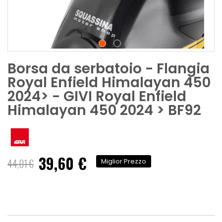
Borsa da serbatoio - Flangia
Royal Enfield Himalayan 450
2024> - GIVI Royal Enfield
Himalayan 450 2024 > BF92
39,60 €
Prezzo
44,01 €
Miglior Prezzo
speciale