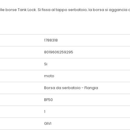
elle borse Tank Lock. Si fissa al tappo serbatoio; la borsa si agganc
1788318
8019606259295
Si
moto
Borsa da serbatoio - Flangia
BF50
1
GIVI