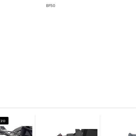
BF50
zzo