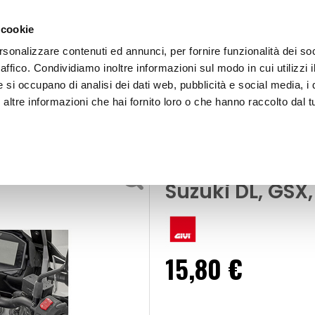
 cookie
rsonalizzare contenuti ed annunci, per fornire funzionalità dei so
raffico. Condividiamo inoltre informazioni sul modo in cui utilizzi i
e si occupano di analisi dei dati web, pubblicità e social media, i 
ltre informazioni che hai fornito loro o che hanno raccolto dal tu
OOR
Borsa da serbatoio - Flangia - GIVI Suzuki DL, GSX, V-Stro
er moto
Borsa da serbat
Suzuki DL, GSX
15,80 €