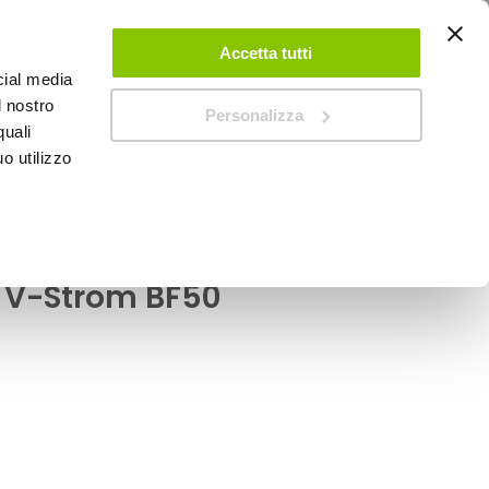
ACCEDI
CREA UN ACCOUNT
CONTATTACI
Accetta tutti
cial media
0
Carrello
l nostro
Personalizza
quali
o utilizzo
SPEEDUP MAGAZINE
m
oio - Flangia - GIVI
, V-Strom BF50