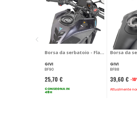
Borsa da serbatoio - Flangia Yamaha M
Borsa da se
GIVI
GIVI
BF90
BF88
25,70 €
39,60 €
-1
Prezzo
CONSEGNA IN
speciale
Attualmente non
48H