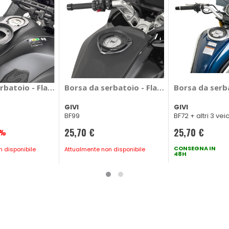
T-09 2024> - GIVI Yamaha MT-09 2024 >
rbatoio - Flangia - GIVI Yamaha Tracer
Borsa da serbatoio - Flangia Bmw R 1300 R
Borsa da serba
GIVI
GIVI
BF99
BF72 + altri 3 veic
25,70 €
25,70 €
0%
CONSEGNA IN
 disponibile
Attualmente non disponibile
48H