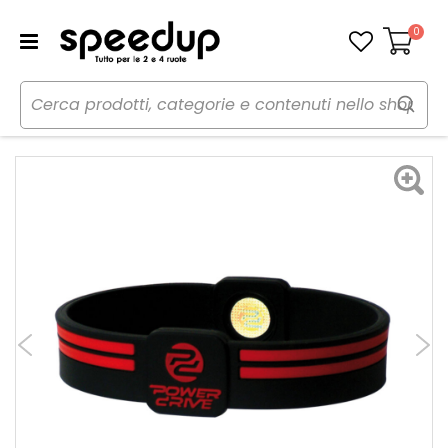
0
Carrello
Home
Auto
Gadget e giochi
Vario
Bracciale Power Drive - POWER DRIVE