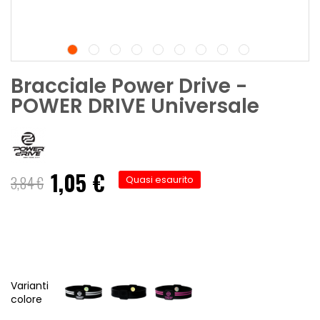
Bracciale Power Drive -
POWER DRIVE Universale
1,05 €
Prezzo
3,84 €
Quasi esaurito
speciale
Varianti
colore