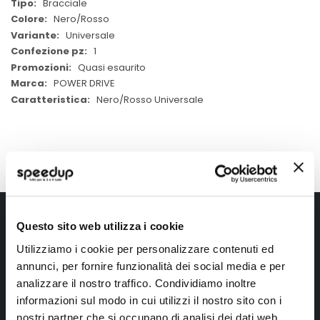
Bracciale
Nero/Rosso
Universale
1
Quasi esaurito
POWER DRIVE
Nero/Rosso Universale
Iscriviti alla newsletter Speedup
Questo sito web utilizza i cookie
Ricevi subito uno sconto del 10% per il tuo primo acquisto online!
Utilizziamo i cookie per personalizzare contenuti ed
annunci, per fornire funzionalità dei social media e per
analizzare il nostro traffico. Condividiamo inoltre
informazioni sul modo in cui utilizzi il nostro sito con i
nostri partner che si occupano di analisi dei dati web,