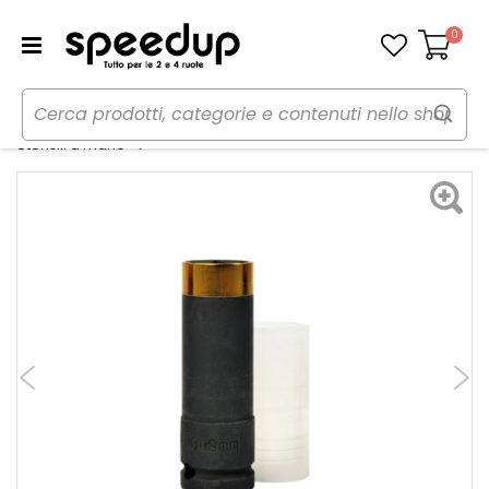
0
Carrello
Home
Auto
Utensili, lampade da lavoro e torce
Bussola - AUTOBEST
Utensili a mano