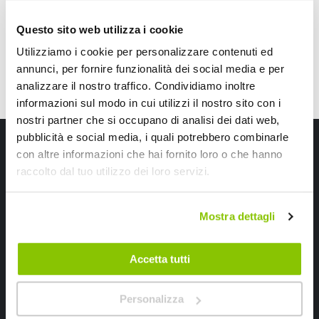
Questo sito web utilizza i cookie
Utilizziamo i cookie per personalizzare contenuti ed
annunci, per fornire funzionalità dei social media e per
analizzare il nostro traffico. Condividiamo inoltre
informazioni sul modo in cui utilizzi il nostro sito con i
nostri partner che si occupano di analisi dei dati web,
pubblicità e social media, i quali potrebbero combinarle
Iscriviti alla newsletter Speedup
con altre informazioni che hai fornito loro o che hanno
raccolto dal tuo utilizzo dei loro servizi.
Ricevi subito uno sconto del 10% per il tuo primo acquisto online!
Mostra dettagli
Accetta tutti
Ho letto e accettato il documento
privacy policy
Personalizza
Iscrivimi