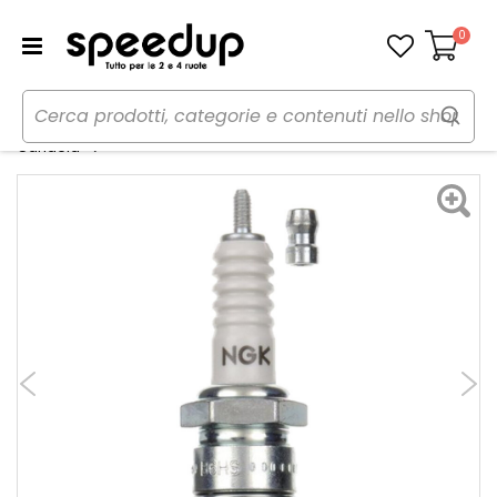
0
Carrello
Home
Moto
Manutenzione e ricambi moto
Candela moto B6HS - NGK
Candela