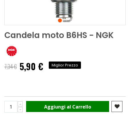
Candela moto B6HS - NGK
5,90 €
Prezzo
7,34 €
Miglior Prezzo
speciale
Aggiungi al Carrello