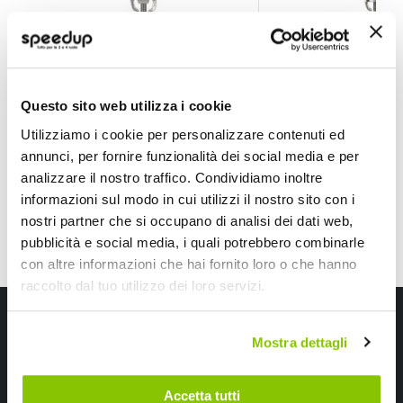
Candela moto DCPR8EKC - NGK
Candela moto CR7E
NGK
NGK
19,40 €
23,75 €
Questo sito web utilizza i cookie
Utilizziamo i cookie per personalizzare contenuti ed
CONSEGNA IN 48H
CONSEGNA IN 48H
annunci, per fornire funzionalità dei social media e per
analizzare il nostro traffico. Condividiamo inoltre
informazioni sul modo in cui utilizzi il nostro sito con i
nostri partner che si occupano di analisi dei dati web,
pubblicità e social media, i quali potrebbero combinarle
con altre informazioni che hai fornito loro o che hanno
raccolto dal tuo utilizzo dei loro servizi.
Iscriviti alla newsletter Speedup
Mostra dettagli
Ricevi subito uno sconto del 10% per il tuo primo acquisto online!
Accetta tutti