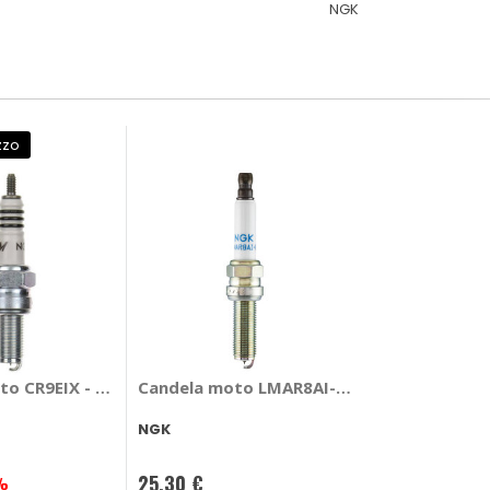
NGK
zzo
to CR9EIX - NGK
Candela moto LMAR8AI-8 - NGK
NGK
25,30 €
%