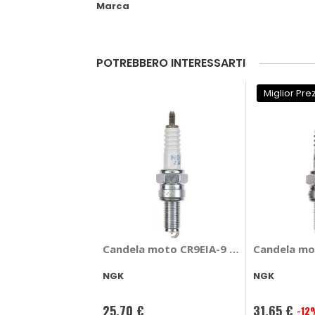
Marca
POTREBBERO INTERESSARTI
Miglior Pre
Candela moto CR9EIA-9 - NGK
Candela mo
NGK
NGK
25,70 €
31,65 €
-12
Prezzo