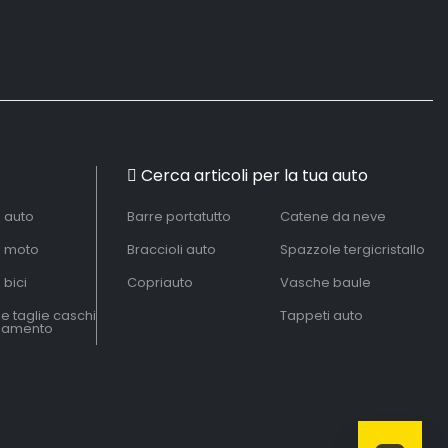
Cerca articoli per la tua auto
à auto
Barre portatutto
Catene da neve
à moto
Braccioli auto
Spazzole tergicristallo
 bici
Copriauto
Vasche baule
le taglie caschi
Tappeti auto
liamento