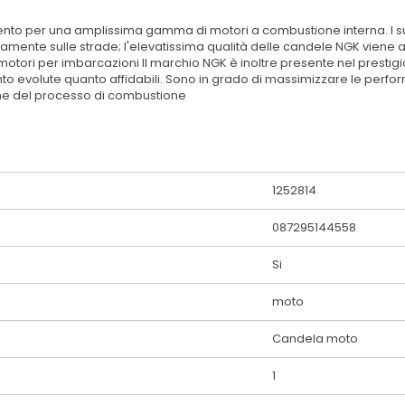
nto per una amplissima gamma di motori a combustione interna. I suoi
amente sulle strade; l'elevatissima qualità delle candele NGK viene a
motori per imbarcazioni Il marchio NGK è inoltre presente nel presti
anto evolute quanto affidabili. Sono in grado di massimizzare le perf
one del processo di combustione
1252814
087295144558
Si
moto
Candela moto
1