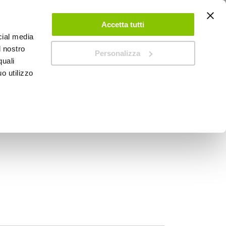
ACCEDI
CREA UN ACCOUNT
CONTATTACI
Accetta tutti
cial media
0
Carrello
l nostro
Personalizza
quali
o utilizzo
SPEEDUP MAGAZINE
 CR7EKB - NGK