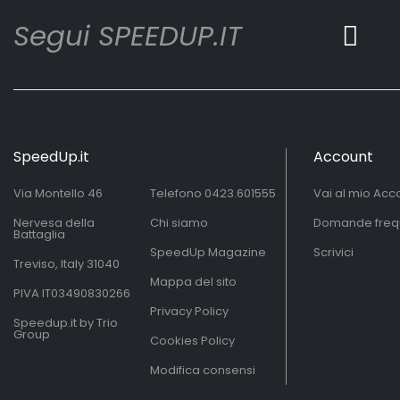
Segui SPEEDUP.IT
SpeedUp.it
Account
Via Montello 46
Telefono
0423.601555
Vai al mio Acc
Nervesa della
Chi siamo
Domande freq
Battaglia
SpeedUp Magazine
Scrivici
Treviso, Italy 31040
Mappa del sito
PIVA IT03490830266
Privacy Policy
Speedup.it by Trio
Group
Cookies Policy
Modifica consensi