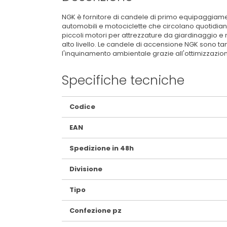
NGK è fornitore di candele di primo equipaggiame
automobili e motociclette che circolano quotidian
piccoli motori per attrezzature da giardinaggio e 
alto livello. Le candele di accensione NGK sono t
l'inquinamento ambientale grazie all'ottimizzazi
Specifiche tecniche
Maggiori
Codice
Informazioni
EAN
Spedizione in 48h
Divisione
Tipo
Confezione pz