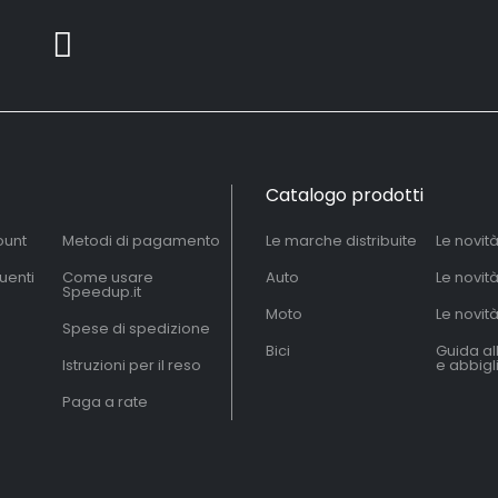
Catalogo prodotti
ount
Metodi di pagamento
Le marche distribuite
Le novit
uenti
Come usare
Auto
Le novit
Speedup.it
Moto
Le novità
Spese di spedizione
Bici
Guida al
Istruzioni per il reso
e abbig
Paga a rate