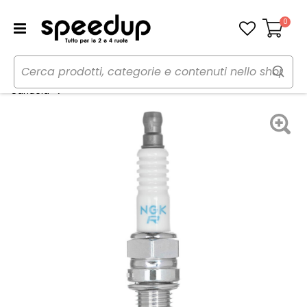
0
Carrello
Home
Moto
Manutenzione e ricambi moto
Candela moto DCPR7E - NGK
Candela