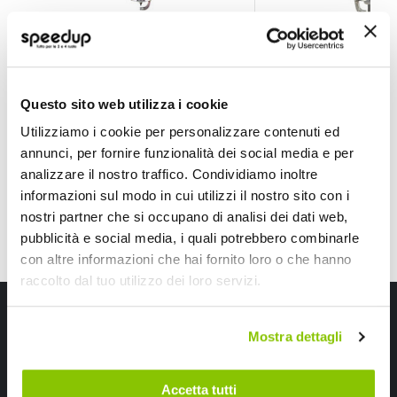
Candela moto LMAR8AI-8 - NGK
Candela moto BKR7
NGK
NGK
25,30 €
16,40 €
Questo sito web utilizza i cookie
Utilizziamo i cookie per personalizzare contenuti ed
CONSEGNA IN 48H
CONSEGNA IN 48H
annunci, per fornire funzionalità dei social media e per
analizzare il nostro traffico. Condividiamo inoltre
informazioni sul modo in cui utilizzi il nostro sito con i
nostri partner che si occupano di analisi dei dati web,
pubblicità e social media, i quali potrebbero combinarle
con altre informazioni che hai fornito loro o che hanno
raccolto dal tuo utilizzo dei loro servizi.
Iscriviti alla newsletter Speedup
Mostra dettagli
Ricevi subito uno sconto del 10% per il tuo primo acquisto online!
Accetta tutti