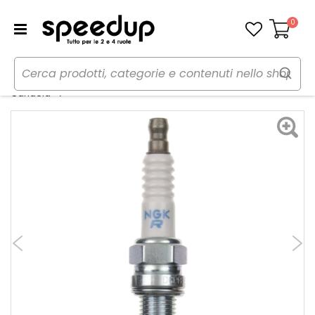
0
Carrello
Home
Moto
Manutenzione e ricambi moto
Candela moto DCPR8E - NGK
Candela