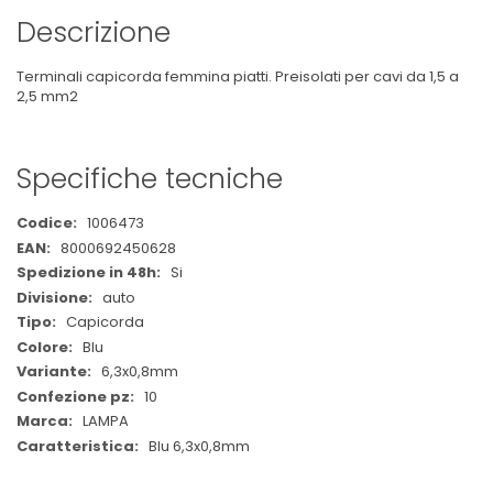
Descrizione
Terminali capicorda femmina piatti. Preisolati per cavi da 1,5 a
2,5 mm2
Specifiche tecniche
Maggiori
1006473
Informazioni
8000692450628
Si
auto
Capicorda
Blu
6,3x0,8mm
10
LAMPA
Blu 6,3x0,8mm