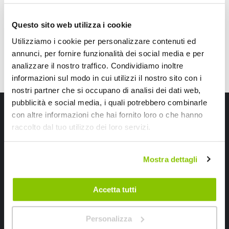
CONSEGNA IN 48H
CONSEGNA IN 48H
Questo sito web utilizza i cookie
Utilizziamo i cookie per personalizzare contenuti ed
annunci, per fornire funzionalità dei social media e per
analizzare il nostro traffico. Condividiamo inoltre
informazioni sul modo in cui utilizzi il nostro sito con i
nostri partner che si occupano di analisi dei dati web,
pubblicità e social media, i quali potrebbero combinarle
Iscriviti alla newsletter Speedup
con altre informazioni che hai fornito loro o che hanno
raccolto dal tuo utilizzo dei loro servizi.
Ricevi subito uno sconto del 10% per il tuo primo acquisto online!
Mostra dettagli
Accetta tutti
Ho letto e accettato il documento
privacy policy
Personalizza