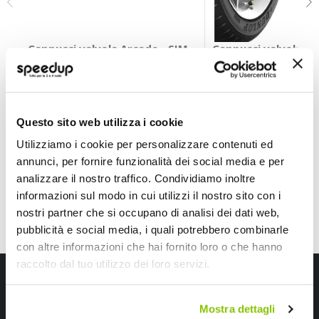
Cappucci valvola Arcade - SIMONI RACING
Cappucci valvola C
SIMONI RACING
WEKGO
Nero Esagonali
5,90 €
4,60 €
Questo sito web utilizza i cookie
CONSEGNA IN 48H
CONSEGNA IN 48H
Utilizziamo i cookie per personalizzare contenuti ed
annunci, per fornire funzionalità dei social media e per
analizzare il nostro traffico. Condividiamo inoltre
informazioni sul modo in cui utilizzi il nostro sito con i
nostri partner che si occupano di analisi dei dati web,
pubblicità e social media, i quali potrebbero combinarle
con altre informazioni che hai fornito loro o che hanno
raccolto dal tuo utilizzo dei loro servizi.
Iscriviti alla newsletter Speedup
Ricevi subito uno sconto del 10% per il tuo primo acquisto online!
Mostra dettagli