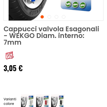
Cappucci valvola Esagonali
- WEKGO Diam. interno:
7mm
3,05 €
Varianti
colore