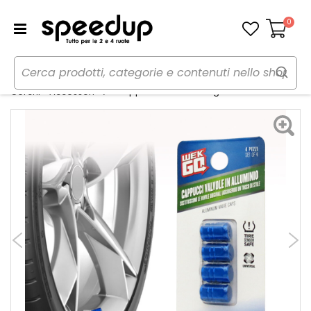
0
Carrello
Home
Auto
Gomme, cerchi e freni
Cappucci valvola Esagonali - WEKGO
Cerchi - Accessori