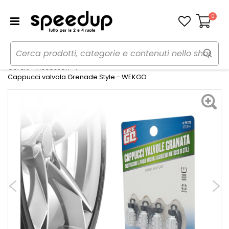
0
Carrello
Home
Auto
Gomme, cerchi e freni
Cerchi - Accessori
Cappucci valvola Grenade Style - WEKGO