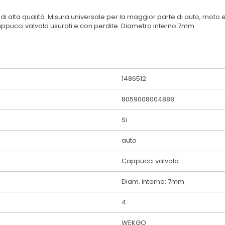
 di alta qualità. Misura universale per la maggior parte di auto, mot
 cappucci valvola usurati e con perdite. Diametro interno 7mm
1486512
8059008004888
Si
auto
Cappucci valvola
Diam. interno: 7mm
4
WEKGO