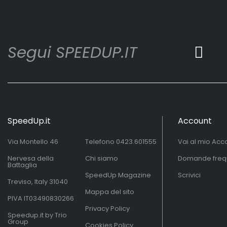
Segui SPEEDUP.IT
SpeedUp.it
Account
Via Montello 46
Telefono
0423.601555
Vai al mio Acc
Nervesa della
Chi siamo
Domande freq
Battaglia
SpeedUp Magazine
Scrivici
Treviso, Italy 31040
Mappa del sito
PIVA IT03490830266
Privacy Policy
Speedup.it by Trio
Group
Cookies Policy