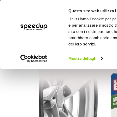
Questo sito web utilizza i
Utilizziamo i cookie per pe
e per analizzare il nostro t
sito con i nostri partner ch
potrebbero combinarle con a
AUTO
MOTO
BICI
OUTD
dei loro servizi.
Home
Auto
Gomme, cerchi e freni
Ce
Mostra dettagli