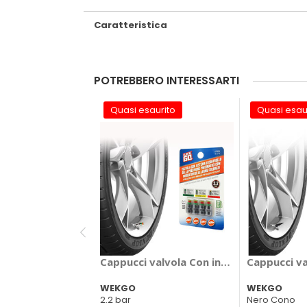
Caratteristica
POTREBBERO INTERESSARTI
Quasi esaurito
Quasi esau
Cappucci valvola Con indicatore di pre
Cappucci va
WEKGO
WEKGO
2.2 bar
Nero Cono