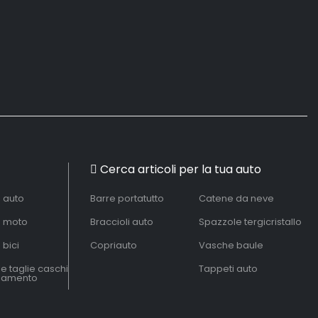
Cerca articoli per la tua auto
à auto
Barre portatutto
Catene da neve
à moto
Braccioli auto
Spazzole tergicristallo
 bici
Copriauto
Vasche baule
le taglie caschi
Tappeti auto
liamento