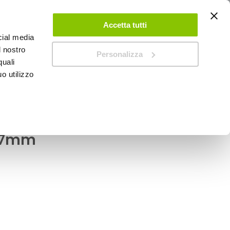
ACCEDI
CREA UN ACCOUNT
CONTATTACI
Accetta tutti
cial media
0
Carrello
l nostro
Personalizza
quali
o utilizzo
SPEEDUP MAGAZINE
ola UK Flag - WEKGO
: 7mm