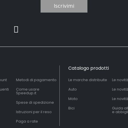
Iscrivimi
Catalogo prodotti
ount
Metodi di pagamento
Le marche distribuite
Le novit
uenti
Come usare
Auto
Le novit
Speedup.it
Moto
Le novità
Spese di spedizione
Bici
Guida al
Istruzioni per il reso
e abbig
Paga a rate