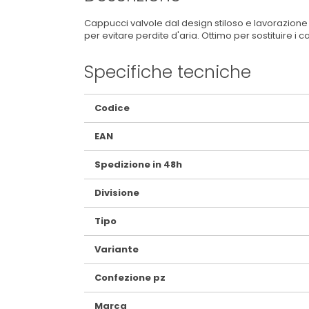
Cappucci valvole dal design stiloso e lavorazione
per evitare perdite d'aria. Ottimo per sostituire i
Specifiche tecniche
Maggiori
Codice
Informazioni
EAN
Spedizione in 48h
Divisione
Tipo
Variante
Confezione pz
Marca