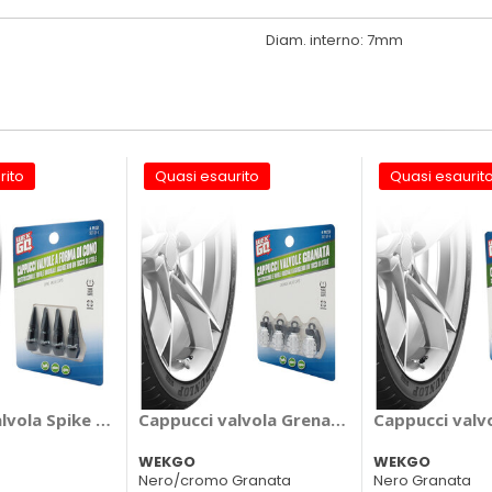
Diam. interno: 7mm
rito
Quasi esaurito
Quasi esaurit
ssione - WEKGO
lvola Spike Style - WEKGO
Cappucci valvola Grenade Style - WEKGO
Cappucci valv
WEKGO
WEKGO
Nero/cromo Granata
Nero Granata