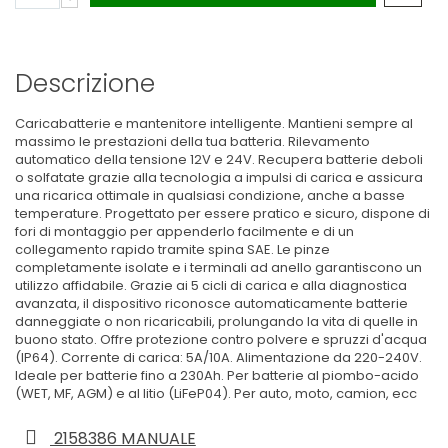
Descrizione
Caricabatterie e mantenitore intelligente. Mantieni sempre al
massimo le prestazioni della tua batteria. Rilevamento
automatico della tensione 12V e 24V. Recupera batterie deboli
o solfatate grazie alla tecnologia a impulsi di carica e assicura
una ricarica ottimale in qualsiasi condizione, anche a basse
temperature. Progettato per essere pratico e sicuro, dispone di
fori di montaggio per appenderlo facilmente e di un
collegamento rapido tramite spina SAE. Le pinze
completamente isolate e i terminali ad anello garantiscono un
utilizzo affidabile. Grazie ai 5 cicli di carica e alla diagnostica
avanzata, il dispositivo riconosce automaticamente batterie
danneggiate o non ricaricabili, prolungando la vita di quelle in
buono stato. Offre protezione contro polvere e spruzzi d'acqua
(IP64). Corrente di carica: 5A/10A. Alimentazione da 220-240V.
Ideale per batterie fino a 230Ah. Per batterie al piombo-acido
(WET, MF, AGM) e al litio (LiFeP04). Per auto, moto, camion, ecc
2158386 MANUALE