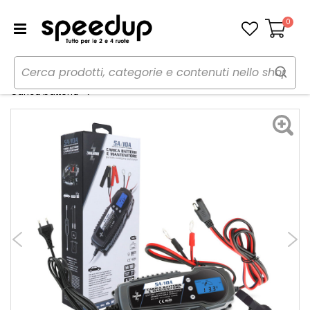
0
Carrello
Home
Auto
Batterie, inverter ed avviatori
Carica batteria E mantenitore - ZIM&MANN
Carica batteria