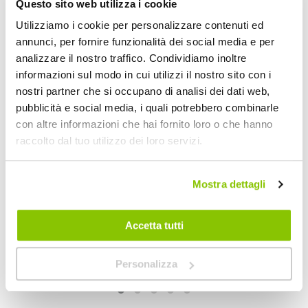
Questo sito web utilizza i cookie
Utilizziamo i cookie per personalizzare contenuti ed
annunci, per fornire funzionalità dei social media e per
analizzare il nostro traffico. Condividiamo inoltre
informazioni sul modo in cui utilizzi il nostro sito con i
nostri partner che si occupano di analisi dei dati web,
pubblicità e social media, i quali potrebbero combinarle
con altre informazioni che hai fornito loro o che hanno
raccolto dal tuo utilizzo dei loro servizi.
Carica batteria Procharger Evo 2/5/10A - LAMPA
Carica batteria Pro
Mostra dettagli
LAMPA
LAMPA
153x190xh100mm Peso 0,910Kg
153x190xh100mm Peso 
Accetta tutti
85,10 €
69,30 €
-21%
-19%
Prezzo
Prezzo
speciale
Spedizione gratuita!
speciale
CONSEGNA IN 48H
Sped
Personalizza