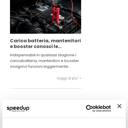
Carica batteria, mantenitori
e booster conosci le
differenze?
Indispensabili in qualsiasi stagione i
caricabatteria, mantenitori e booster
svolgono funzioni leggermente
diverse gli uni dagl’altri. Di seguito
analizziamo i vantaggi e le
Leggi di piu' »
caratteristiche di questi preziosi
supporti per la batteria del nostro
veicolo
POTREBBERO INTERESSARTI
Miglior Prezzo
Miglior Prezzo