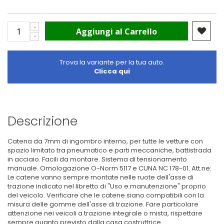
Aggiungi al Carrello
Trova la variante per la tua auto.
Clicca qui
Descrizione
Catena da 7mm di ingombro interno, per tutte le vetture con
spazio limitato tra pneumatico e parti meccaniche, battistrada
in acciaio. Facili da montare. Sistema di tensionamento
manuale. Omologazione O-Norm 5117 e CUNA NC 178-01. Att.ne:
Le catene vanno sempre montate nelle ruote dell'asse di
trazione indicato nel libretto di "Uso e manutenzione" proprio
del veicolo. Verificare che le catene siano compatibili con la
misura delle gomme dell'asse di trazione. Fare particolare
attenzione nei veicoli a trazione integrale o mista, rispettare
sempre quanto previsto dalla casa costruttrice