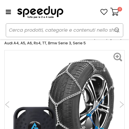
0
Carrello
Home
Auto
Inverno
Catene neve
Catene da neve 7mm - ALTHURA Alfa Romeo 159, Brera, Spider,
Audi A4, A5, A6, Rs4, TT, Bmw Serie 3, Serie 5