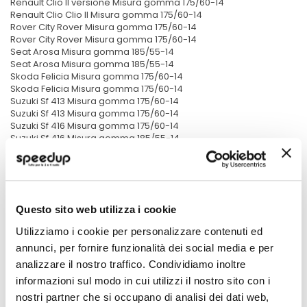
Renault Clio II versione Misura gomma 175/60-14
Renault Clio Clio II Misura gomma 175/60-14
Rover City Rover Misura gomma 175/60-14
Rover City Rover Misura gomma 175/60-14
Seat Arosa Misura gomma 185/55-14
Seat Arosa Misura gomma 185/55-14
Skoda Felicia Misura gomma 175/60-14
Skoda Felicia Misura gomma 175/60-14
Suzuki Sf 413 Misura gomma 175/60-14
Suzuki Sf 413 Misura gomma 175/60-14
Suzuki Sf 416 Misura gomma 175/60-14
Suzuki Sf 416 Misura gomma 185/55-14
Suzuki Sf 416 Misura gomma 175/60-14
Suzuki Sf 416 Misura gomma 185/55-14
Tata Indica Misura gomma 175/60-14
Tata Indica Misura gomma 175/60-14
Tata Indigo Misura gomma 175/60-14
Questo sito web utilizza i cookie
Tata Indigo Misura gomma 175/60-14
Volkswagen Lupo Misura gomma 175/60-14
Utilizziamo i cookie per personalizzare contenuti ed
Volkswagen Lupo Misura gomma 175/60-14
annunci, per fornire funzionalità dei social media e per
Volkswagen Polo (2000) Misura gomma 185/55-14
Volkswagen Polo (2005) Misura gomma 185/50-15
analizzare il nostro traffico. Condividiamo inoltre
Volkswagen Polo Polo Variant Misura gomma 185/55-14
informazioni sul modo in cui utilizzi il nostro sito con i
Volkswagen Polo (2000) Misura gomma 185/55-14
nostri partner che si occupano di analisi dei dati web,
Volkswagen Polo Variant Misura gomma 185/55-14