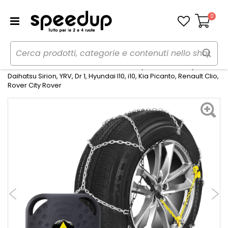
0
Carrello
Home
Auto
Inverno
Catene neve
Catene da neve 9mm - ALTHURA Audi A2, Daewoo Matiz,
Daihatsu Sirion, YRV, Dr 1, Hyundai I10, i10, Kia Picanto, Renault Clio,
Rover City Rover