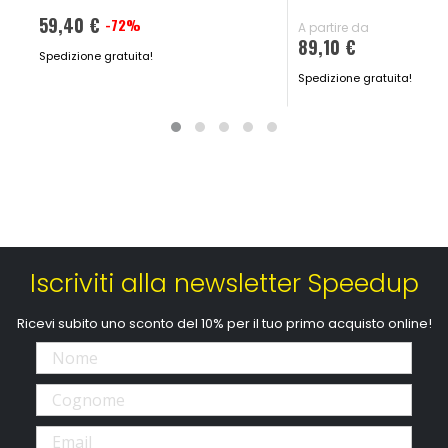
59,40 €
-72%
Prezzo
A partire da
89,10 €
speciale
Spedizione gratuita!
Spedizione gratuita!
Iscriviti alla newsletter Speedup
Ricevi subito uno sconto del 10% per il tuo primo acquisto online!