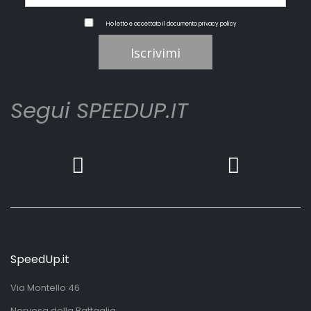
Ho letto e accettato il documento
privacy policy
Iscrivimi
Segui SPEEDUP.IT
SpeedUp.it
Via Montello 46
Nervesa della Battaglia