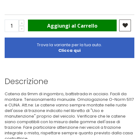
Aggiungi al Carrello
Trova la variante per la tua auto.
Clicca qui
Descrizione
Catena da 9mm di ingombro, battistrada in acciaio. Facili da
montare. Tensionamento manuale. Omologazione O-Norm 5117
e CUNA. Att.ne: Le catene vanno sempre montate nelle ruote
dell'asse di trazione indicato nel libretto di "Uso e
manutenzione" proprio del veicolo. Verificare che le catene
siano compatibili con la misura delle gomme dell'asse di
trazione. Fare particolare attenzione nei veicoli a trazione
integrale o mista, rispettare sempre quanto previsto dalla casa
costruttrice