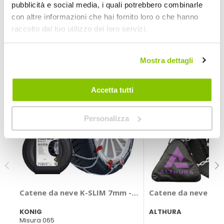
Volkswagen Polo (2005) Misura gomma 185/50-15
pubblicità e social media, i quali potrebbero combinarle
con altre informazioni che hai fornito loro o che hanno
raccolto dal tuo utilizzo dei loro servizi.
POTREBBERO INTERESSARTI
Quasi esaurito
Mostra dettagli
Accetta tutti
Personalizza
Catene da neve K-SLIM 7mm - KONIG
Catene da neve 16
KONIG
ALTHURA
Misura 065