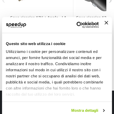
Cavo ricarica 12V + Apple - LAMPA
Cavo ricarica 12V 
LAMPA
CELLULAR LINE
12/24V 220V
Nero USB-C > USB-C S
25W
18,80 €
26,70 €
-18%
-11%
Prezzo
Prezzo
Questo sito web utilizza i cookie
speciale
CONSEGNA IN 48H
speciale
CONSEGNA IN 48H
Utilizziamo i cookie per personalizzare contenuti ed
annunci, per fornire funzionalità dei social media e per
analizzare il nostro traffico. Condividiamo inoltre
informazioni sul modo in cui utilizzi il nostro sito con i
nostri partner che si occupano di analisi dei dati web,
pubblicità e social media, i quali potrebbero combinarle
con altre informazioni che hai fornito loro o che hanno
raccolto dal tuo utilizzo dei loro servizi.
Iscriviti alla newsletter Speedup
Ricevi subito uno sconto del 10% per il tuo primo acquisto online!
Mostra dettagli