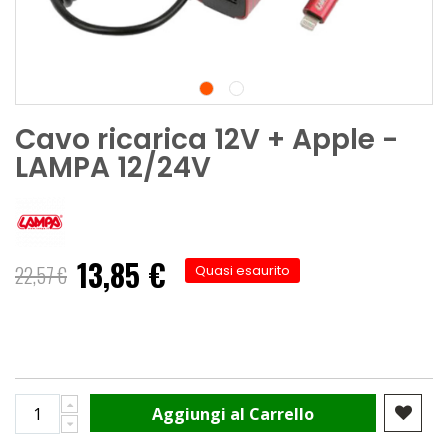
Cavo ricarica 12V + Apple -
LAMPA 12/24V
13,85 €
Prezzo
22,57 €
Quasi esaurito
speciale
Aggiungi al Carrello