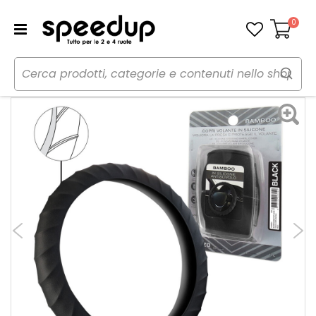
0
Carrello
Classic Silicone Bamboo - VENZO
Home