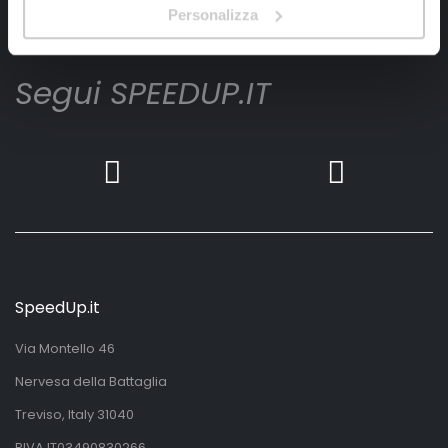
Iscrivimi
Personalizza
Segui SPEEDUP.IT
SpeedUp.it
Via Montello 46
Nervesa della Battaglia
Treviso, Italy 31040
PIVA IT03490830266