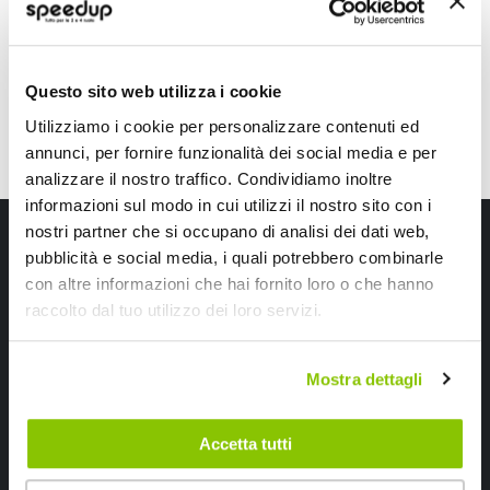
18,80 €
CONSEGNA IN 48H
Questo sito web utilizza i cookie
Utilizziamo i cookie per personalizzare contenuti ed
annunci, per fornire funzionalità dei social media e per
analizzare il nostro traffico. Condividiamo inoltre
informazioni sul modo in cui utilizzi il nostro sito con i
Iscriviti alla newsletter Speedup
nostri partner che si occupano di analisi dei dati web,
pubblicità e social media, i quali potrebbero combinarle
Ricevi subito uno sconto del 10% per il tuo primo acquisto online!
con altre informazioni che hai fornito loro o che hanno
raccolto dal tuo utilizzo dei loro servizi.
Mostra dettagli
Accetta tutti
Ho letto e accettato il documento
privacy policy