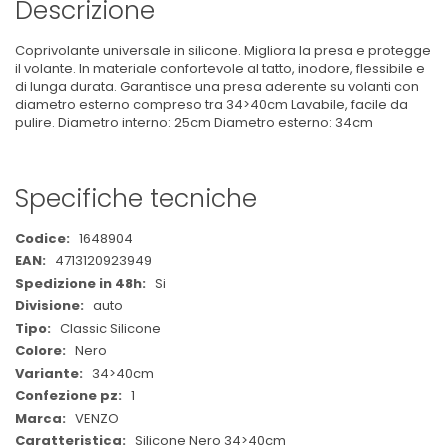
Descrizione
Coprivolante universale in silicone. Migliora la presa e protegge
il volante. In materiale confortevole al tatto, inodore, flessibile e
di lunga durata. Garantisce una presa aderente su volanti con
diametro esterno compreso tra 34>40cm Lavabile, facile da
pulire. Diametro interno: 25cm Diametro esterno: 34cm
Specifiche tecniche
Maggiori
1648904
Informazioni
4713120923949
Si
auto
Classic Silicone
Nero
34>40cm
1
VENZO
Silicone Nero 34>40cm