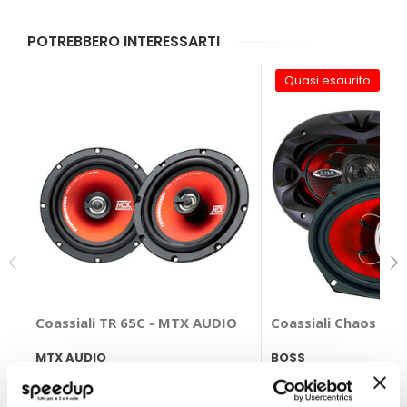
POTREBBERO INTERESSARTI
Quasi esaurito
Coassiali TR 65C - MTX AUDIO
Coassiali Chaos Ex
MTX AUDIO
BOSS
165mm
6x9"
64,35 €
85,10 €