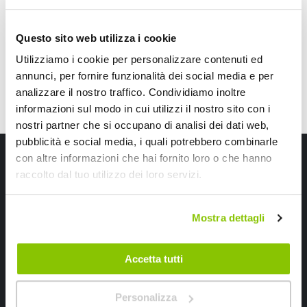
CONSEGNA IN 48H
Spedizione gratuita!
CONSEGNA IN 48H
Sped
Questo sito web utilizza i cookie
Utilizziamo i cookie per personalizzare contenuti ed
annunci, per fornire funzionalità dei social media e per
analizzare il nostro traffico. Condividiamo inoltre
informazioni sul modo in cui utilizzi il nostro sito con i
nostri partner che si occupano di analisi dei dati web,
pubblicità e social media, i quali potrebbero combinarle
Iscriviti alla newsletter Speedup
con altre informazioni che hai fornito loro o che hanno
raccolto dal tuo utilizzo dei loro servizi.
Ricevi subito uno sconto del 10% per il tuo primo acquisto online!
Mostra dettagli
Accetta tutti
Ho letto e accettato il documento
privacy policy
Personalizza