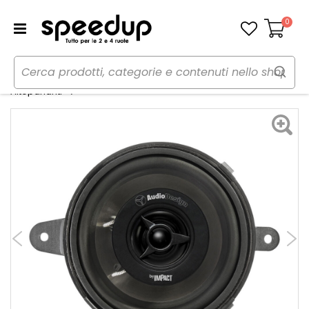
0
Carrello
Home
Auto
Audio elettronica mobile
Coassiali A-PH 87P - AUDIODESIGN
Altoparlanti