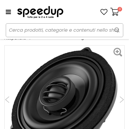
0
Carrello
Home
Auto
Audio elettronica mobile
Coassiali APBMW X4E Large - AUDISON
Altoparlanti