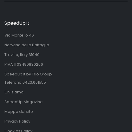
SpeedUp.it
Via Montello 46
Nervesa della Battaglia
Treviso, Italy 31040
PIVA IT03490830266
Speedup.it by Trio Group
Telefono
0423.601555
Chi siamo
SpeedUp Magazine
Mappa del sito
Privacy Policy
Cookies Policy