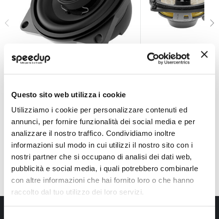
Coassiali APBMW X4M Small - AUDISON
Coassiali IC MBZ10
AUDISON
FOCAL
SmallBasket
100mm
Questo sito web utilizza i cookie
193,05 €
311,85 €
Utilizziamo i cookie per personalizzare contenuti ed
CONSEGNA IN 48H
Spedizione gratuita!
Spedizione gratuita!
annunci, per fornire funzionalità dei social media e per
analizzare il nostro traffico. Condividiamo inoltre
informazioni sul modo in cui utilizzi il nostro sito con i
nostri partner che si occupano di analisi dei dati web,
pubblicità e social media, i quali potrebbero combinarle
con altre informazioni che hai fornito loro o che hanno
raccolto dal tuo utilizzo dei loro servizi.
Iscriviti alla newsletter Speedup