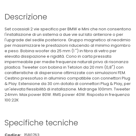
Descrizione
Set coassiali 2 vie specifico per BMW e Mini che non consentono
l'installazione di un sistema a due vie sul lato anteriore o per
l'upgrade del sedile posteriore. Gruppo magnetico al neodimio
per massimizzare le prestazioni riducendo al minimo ingombro
e peso. Bobina woofer da 25 mm (1 ") in fibra di vetro per
elevata dissipazione e rigidità. Cono in carta pressata
impermeabile per medie frequenze naturali privo di risonanza
plastica. Tweeter con bobina in Tetolon da 20 mm (0,8") con
caratteristiche di dispersione ottimizzate con simulazioni FEM.
Cestino pressofuso in alluminio compatibile con connettori Plug
& Play. Estensione da 30 cm dotata di connettori Plug & Play, per
un'elevata flessibilità di installazione. Midrange 100mm. Tweeter
24mm. Max power 80W. RMS power 40W. Risposta in frequenza
100:22K
Specifiche tecniche
Maggiori
1580763