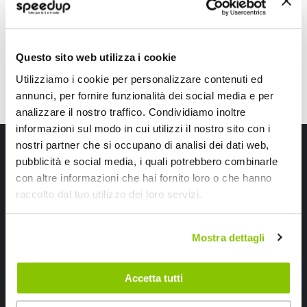
CONSEGNA IN 48H
Spedizione gratuita!
CONSEGNA IN 48H
Sped
Questo sito web utilizza i cookie
Utilizziamo i cookie per personalizzare contenuti ed
annunci, per fornire funzionalità dei social media e per
analizzare il nostro traffico. Condividiamo inoltre
informazioni sul modo in cui utilizzi il nostro sito con i
Iscriviti alla newsletter Speedup
nostri partner che si occupano di analisi dei dati web,
pubblicità e social media, i quali potrebbero combinarle
Ricevi subito uno sconto del 10% per il tuo primo acquisto online!
con altre informazioni che hai fornito loro o che hanno
raccolto dal tuo utilizzo dei loro servizi.
Mostra dettagli
Accetta tutti
Ho letto e accettato il documento
privacy policy