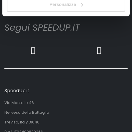
Iscrivimi
Personalizza
Segui SPEEDUP.IT
SpeedUp.it
Via Montello 46
Nervesa della Battaglia
Treviso, Italy 31040
PIVA IT03490830266