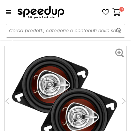
0
Carrello
Home
Auto
Audio elettronica mobile
Coassiali Chaos Exxtreme CH3220 - BOSS
Altoparlanti