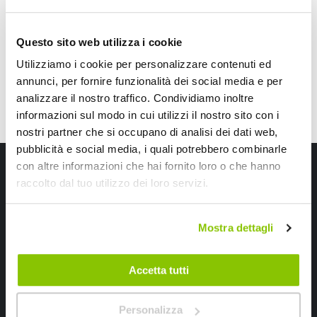
Abs
50,80 €
Questo sito web utilizza i cookie
Spedizione gratuita!
Utilizziamo i cookie per personalizzare contenuti ed
annunci, per fornire funzionalità dei social media e per
analizzare il nostro traffico. Condividiamo inoltre
informazioni sul modo in cui utilizzi il nostro sito con i
nostri partner che si occupano di analisi dei dati web,
pubblicità e social media, i quali potrebbero combinarle
Iscriviti alla newsletter Speedup
con altre informazioni che hai fornito loro o che hanno
raccolto dal tuo utilizzo dei loro servizi.
Ricevi subito uno sconto del 10% per il tuo primo acquisto online!
Mostra dettagli
Accetta tutti
Personalizza
Ho letto e accettato il documento
privacy policy