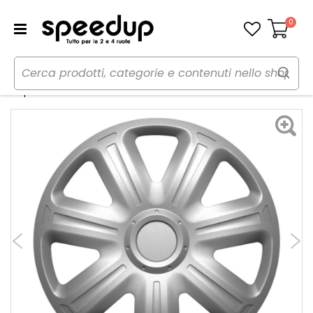
0
Carrello
Home
Auto
Accessori esterni auto
Copricerchi
Copricerchi Comfort