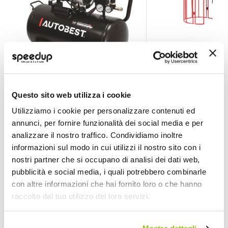
Compressore Bicilindrico - AUTOBEST
Compressore Idraul
Questo sito web utilizza i cookie
AUTOBEST
AUTOBEST
Utilizziamo i cookie per personalizzare contenuti ed
50lt
annunci, per fornire funzionalità dei social media e per
217,75 €
197,05 €
analizzare il nostro traffico. Condividiamo inoltre
CONSEGNA IN 48H
Spedizione gratuita!
CONSEGNA IN 48H
Sped
informazioni sul modo in cui utilizzi il nostro sito con i
nostri partner che si occupano di analisi dei dati web,
pubblicità e social media, i quali potrebbero combinarle
con altre informazioni che hai fornito loro o che hanno
raccolto dal tuo utilizzo dei loro servizi.