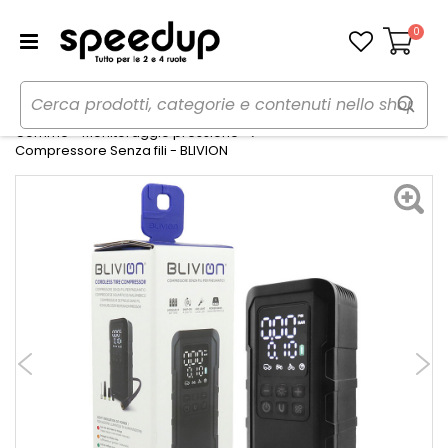
0
Carrello
Home
Auto
Gomme, cerchi e freni
Gomme - Monitoraggio pressione
Compressore Senza fili - BLIVION