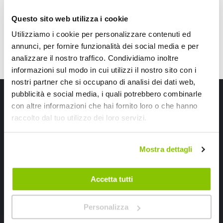
Questo sito web utilizza i cookie
Utilizziamo i cookie per personalizzare contenuti ed
annunci, per fornire funzionalità dei social media e per
analizzare il nostro traffico. Condividiamo inoltre
informazioni sul modo in cui utilizzi il nostro sito con i
nostri partner che si occupano di analisi dei dati web,
Iscriviti alla newsletter Speedup
pubblicità e social media, i quali potrebbero combinarle
con altre informazioni che hai fornito loro o che hanno
Ricevi subito uno sconto del 10% per il tuo primo acquisto online!
raccolto dal tuo utilizzo dei loro servizi.
Mostra dettagli
Accetta tutti
Ho letto e accettato il documento
privacy policy
Personalizza
Iscrivimi