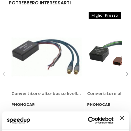
POTREBBERO INTERESSARTI
Miglior Prezzo
Convertitore alto-basso livello - PHONOCAR
Convertitore alto-
PHONOCAR
PHONOCAR
40,95 €
42,95 €
-20%
Prezzo
Spedizione gratuita!
speciale
Spedizione gratuita!