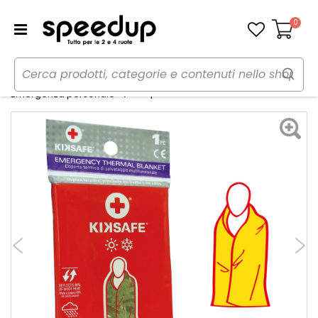
0
Carrello
Home
Auto
Emergenza e sicurezza
Coperta isotermica - KIKSAFE
Emergenza personale