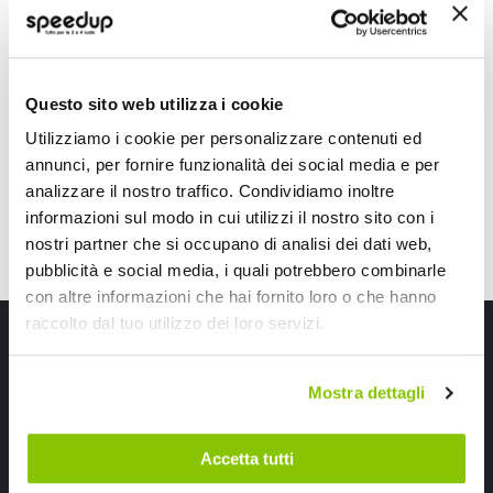
obbligatorio per viaggiare in
Europa
Prima di iniziare un viaggio in uno
stato europeo devi verificare che di
essere in possesso di tutto
Questo sito web utilizza i cookie
l'equipaggiamento necessario per
incorrere in sanzioni. Con questa
Utilizziamo i cookie per personalizzare contenuti ed
Leggi di piu' »
guida riportiamo l'equipaggiamento
annunci, per fornire funzionalità dei social media e per
obbligatorio per tuoi i viaggi in Europa
analizzare il nostro traffico. Condividiamo inoltre
in auto o un moto.
informazioni sul modo in cui utilizzi il nostro sito con i
nostri partner che si occupano di analisi dei dati web,
pubblicità e social media, i quali potrebbero combinarle
con altre informazioni che hai fornito loro o che hanno
raccolto dal tuo utilizzo dei loro servizi.
Iscriviti alla newsletter Speedup
Ricevi subito uno sconto del 10% per il tuo primo acquisto online!
Mostra dettagli
Accetta tutti