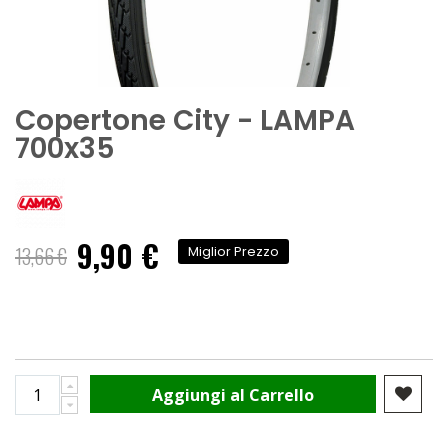
Copertone City - LAMPA
700x35
9,90 €
Prezzo
13,66 €
Miglior Prezzo
speciale
Aggiungi al Carrello