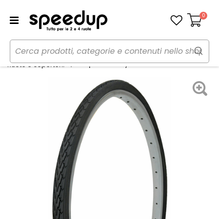
0
Carrello
Home
Bici
Componenti e parti
Copertone City - LAMPA
Ruote e copertoni