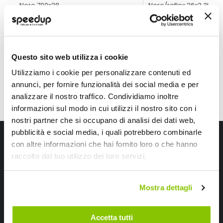
Nero 700x28
Nero/reflex 26x2,35"
21,75 €
23,75 €
CONSEGNA IN 48H
Questo sito web utilizza i cookie
Utilizziamo i cookie per personalizzare contenuti ed
annunci, per fornire funzionalità dei social media e per
analizzare il nostro traffico. Condividiamo inoltre
informazioni sul modo in cui utilizzi il nostro sito con i
nostri partner che si occupano di analisi dei dati web,
pubblicità e social media, i quali potrebbero combinarle
Iscriviti alla newsletter Speedup
con altre informazioni che hai fornito loro o che hanno
raccolto dal tuo utilizzo dei loro servizi.
Ricevi subito uno sconto del 10% per il tuo primo acquisto online!
Mostra dettagli
Accetta tutti