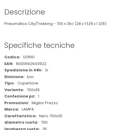
Descrizione
Pneumatico City/Trekking - 700 x 35c (28 x 1 5/8 x 1 3/8)
Specifiche tecniche
Maggiori
1211561
Informazioni
8000692943922
Si
bici
Copertone
700x35
1
Miglior Prezzo
LAMPA
Nero 700x35
700
35