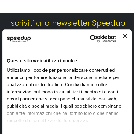
Iscriviti alla newsletter Speedup
Ricevi subito uno sconto del 10% per il tuo primo acquisto online!
Questo sito web utilizza i cookie
Utilizziamo i cookie per personalizzare contenuti ed
annunci, per fornire funzionalità dei social media e per
Ho letto e accettato il documento
privacy policy
analizzare il nostro traffico. Condividiamo inoltre
informazioni sul modo in cui utilizzi il nostro sito con i
Iscrivimi
nostri partner che si occupano di analisi dei dati web,
pubblicità e social media, i quali potrebbero combinarle
con altre informazioni che hai fornito loro o che hanno
Segui SPEEDUP.IT
raccolto dal tuo utilizzo dei loro servizi.