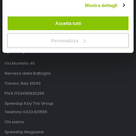
Mostra dettagli
Accetta tutti
Personalizza
SpeedUp.it
Via Montello 46
Nervesa della Battaglia
Treviso, Italy 31040
PIVA IT03490830266
Speedup.it by Trio Group
Telefono
0423.601555
Chi siamo
SpeedUp Magazine