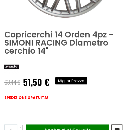
Copricerchi 14 Orden 4pz -
SIMONI RACING Diametro
cerchio 14"
51,50 €
Prezzo
63,44 €
Miglior Prezzo
speciale
SPEDIZIONE GRATUITA!