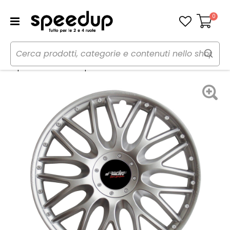
0
Carrello
Home
Auto
Accessori esterni auto
Copricerchi
Copricerchi 14 Orden 4pz - SIMONI RACING