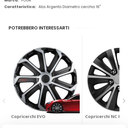
FOUR
Abs Argento Diametro cerchio 16"
POTREBBERO INTERESSARTI
Copricerchi EVO
Copricerchi
D-GEAR
FOUR