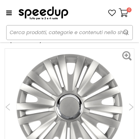
0
Carrello
Home
Auto
Accessori esterni auto
Copricerchi
Copricerchi 16 Royal - FOUR