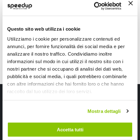
Nero
Abs,Grigio
A partire da
A partire da
53,45 €
39,60 €
Questo sito web utilizza i cookie
Spedizione gratuita!
Utilizziamo i cookie per personalizzare contenuti ed
annunci, per fornire funzionalità dei social media e per
analizzare il nostro traffico. Condividiamo inoltre
informazioni sul modo in cui utilizzi il nostro sito con i
nostri partner che si occupano di analisi dei dati web,
pubblicità e social media, i quali potrebbero combinarle
con altre informazioni che hai fornito loro o che hanno
raccolto dal tuo utilizzo dei loro servizi.
Iscriviti alla newsletter Speedup
Ricevi subito uno sconto del 10% per il tuo primo acquisto online!
Mostra dettagli
Accetta tutti