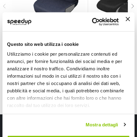
Coprisedile Protettivo Anteriore Blue Jeans Line - NO
Coprisedile Protetti
NORRIS
NORRIS
Universale
Nero Universale
Questo sito web utilizza i cookie
22,75 €
24,75 €
Utilizziamo i cookie per personalizzare contenuti ed
annunci, per fornire funzionalità dei social media e per
CONSEGNA IN 48H
CONSEGNA IN 48H
analizzare il nostro traffico. Condividiamo inoltre
informazioni sul modo in cui utilizzi il nostro sito con i
nostri partner che si occupano di analisi dei dati web,
pubblicità e social media, i quali potrebbero combinarle
con altre informazioni che hai fornito loro o che hanno
raccolto dal tuo utilizzo dei loro servizi.
Iscriviti alla newsletter Speedup
Mostra dettagli