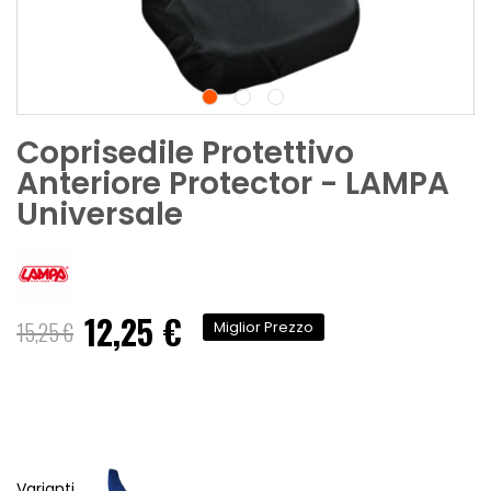
Coprisedile Protettivo
Anteriore Protector - LAMPA
Universale
12,25 €
Prezzo
15,25 €
Miglior Prezzo
speciale
Varianti