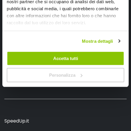
nostri partner che si occupano di analisi dei dati web,
pubblicità e social media, i quali potrebbero combinarle
con altre informazioni che hai fornito loro o che hanno
raccolto dal tuo utilizzo dei loro servizi.
Ho letto e accettato il documento
privacy policy
Iscrivimi
Mostra dettagli
Segui SPEEDUP.IT
Accetta tutti
Personalizza
SpeedUp.it