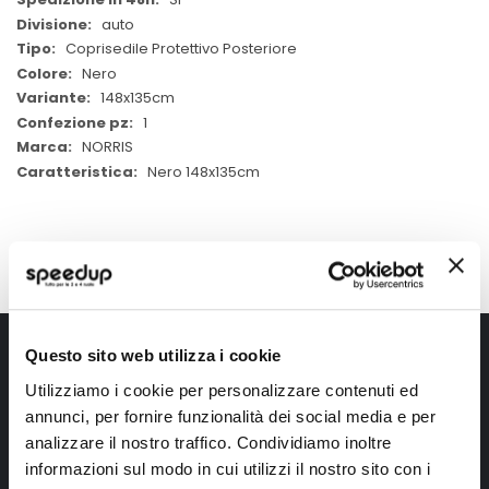
auto
Coprisedile Protettivo Posteriore
Nero
148x135cm
1
NORRIS
Nero 148x135cm
Iscriviti alla newsletter Speedup
Questo sito web utilizza i cookie
Utilizziamo i cookie per personalizzare contenuti ed
Ricevi subito uno sconto del 10% per il tuo primo acquisto online!
annunci, per fornire funzionalità dei social media e per
analizzare il nostro traffico. Condividiamo inoltre
informazioni sul modo in cui utilizzi il nostro sito con i