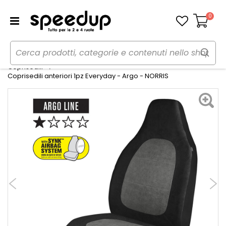
0
Carrello
Home
Auto
Accessori interni e comfort
Coprisedili
Coprisedili anteriori 1pz Everyday - Argo - NORRIS