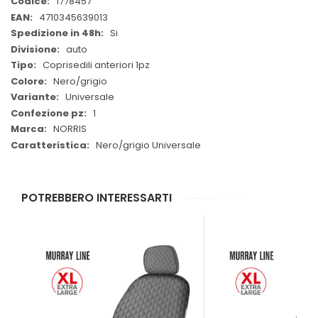
Maggiori
1778457
Informazioni
4710345639013
Si
auto
Coprisedili anteriori 1pz
Nero/grigio
Universale
1
NORRIS
Nero/grigio Universale
POTREBBERO INTERESSARTI