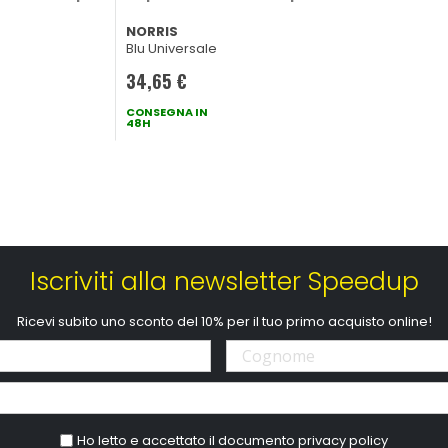
NORRIS
Blu Universale
34,65 €
CONSEGNA IN
48H
Iscriviti alla newsletter Speedup
Ricevi subito uno sconto del 10% per il tuo primo acquisto online!
Ho letto e accettato il documento
privacy policy