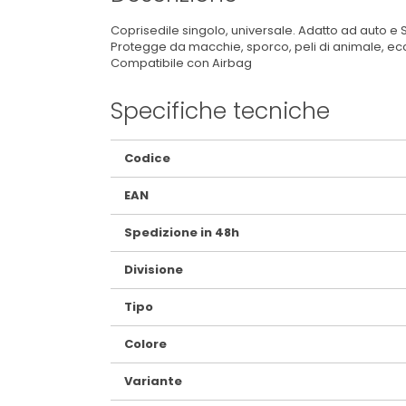
Coprisedile singolo, universale. Adatto ad auto e 
Protegge da macchie, sporco, peli di animale, ecc.
Compatibile con Airbag
Specifiche tecniche
Maggiori
Codice
Informazioni
EAN
Spedizione in 48h
Divisione
Tipo
Colore
Variante