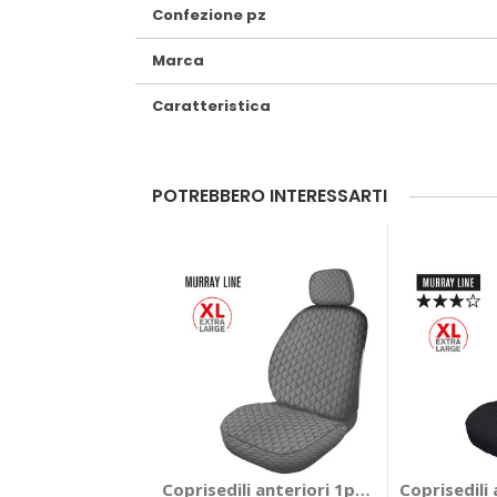
Confezione pz
Marca
Caratteristica
POTREBBERO INTERESSARTI
Coprisedili anteriori 1pz Murray XL - N
Coprisedili