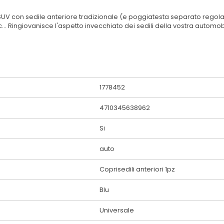
SUV con sedile anteriore tradizionale (e poggiatesta separato regolabi
.. Ringiovanisce l'aspetto invecchiato dei sedili della vostra automob
1778452
4710345638962
Si
auto
Coprisedili anteriori 1pz
Blu
Universale