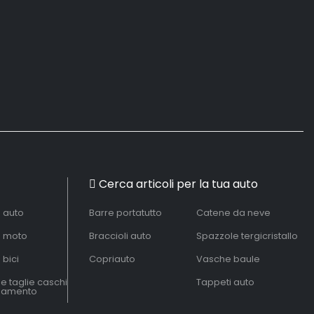
Cerca articoli per la tua auto
à auto
Barre portatutto
Catene da neve
à moto
Braccioli auto
Spazzole tergicristallo
 bici
Copriauto
Vasche baule
le taglie caschi
Tappeti auto
liamento