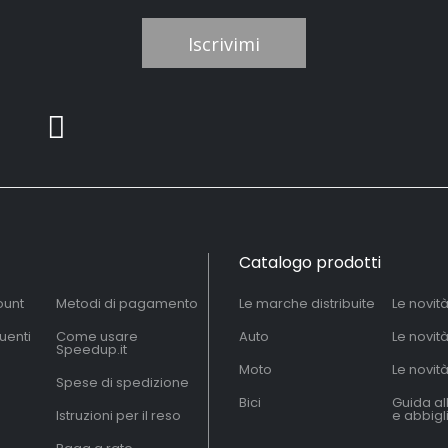
Iscrivimi
Catalogo prodotti
ount
Metodi di pagamento
Le marche distribuite
Le novit
uenti
Come usare
Auto
Le novit
Speedup.it
Moto
Le novità
Spese di spedizione
Bici
Guida al
Istruzioni per il reso
e abbig