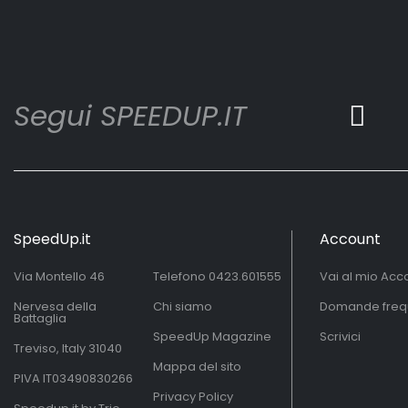
Segui SPEEDUP.IT
SpeedUp.it
Account
Via Montello 46
Telefono
0423.601555
Vai al mio Acc
Nervesa della
Chi siamo
Domande freq
Battaglia
SpeedUp Magazine
Scrivici
Treviso, Italy 31040
Mappa del sito
PIVA IT03490830266
Privacy Policy