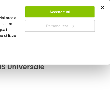
ACCEDI
CREA UN ACCOUNT
CONTATTACI
Accetta tutti
cial media
0
Carrello
l nostro
Personalizza
quali
o utilizzo
SPEEDUP MAGAZINE
eriori 1pz Everyday -
S Universale