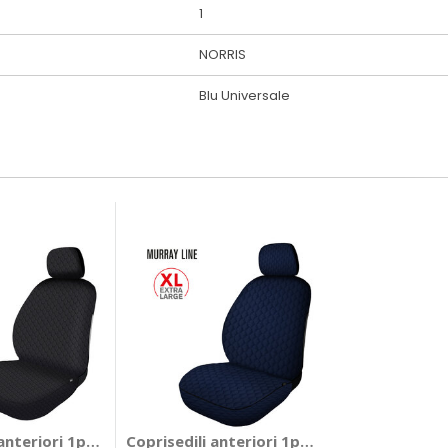
1
NORRIS
Blu Universale
ORRIS
 anteriori 1pz Everyday - Murray XL - NORRIS
Coprisedili anteriori 1pz Murray XL - NORR