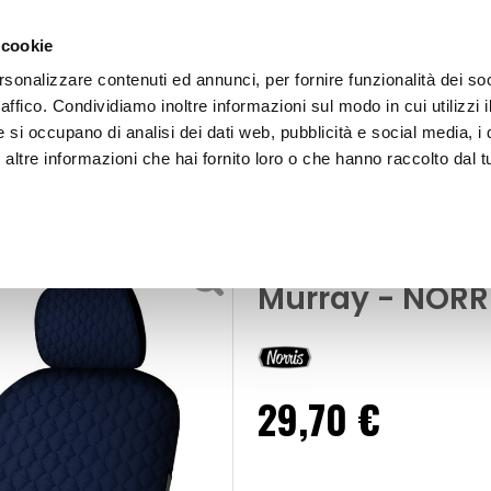
 cookie
rsonalizzare contenuti ed annunci, per fornire funzionalità dei so
raffico. Condividiamo inoltre informazioni sul modo in cui utilizzi i
e si occupano di analisi dei dati web, pubblicità e social media, i 
ltre informazioni che hai fornito loro o che hanno raccolto dal tu
OOR
Coprisedili anteriori 1pz Everyday - Murray - NORRIS
Coprisedili
Coprisedili ant
Murray - NORRI
29,70 €