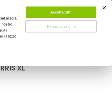
ACCEDI
CREA UN ACCOUNT
CONTATTACI
Accetta tutti
cial media
0
Carrello
l nostro
Personalizza
quali
o utilizzo
SPEEDUP MAGAZINE
RIS
eriori 1pz Everyday -
RRIS XL