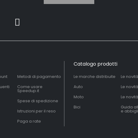
Catalogo prodotti
ount
Metodi di pagamento
Le marche distribuite
Le novit
uenti
Come usare
Auto
Le novit
Speedup.it
Moto
Le novità
Spese di spedizione
Bici
Guida al
Istruzioni per il reso
e abbig
Paga a rate