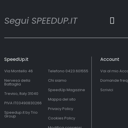
Segui SPEEDUP.IT
SpeedUp.it
Account
Via Montello 46
Telefono
0423.601555
Vai al mio Acc
Nervesa della
Chi siamo
Domande freq
Battaglia
SpeedUp Magazine
Scrivici
Treviso, Italy 31040
Mappa del sito
PIVA IT03490830266
Privacy Policy
Speedup.it by Trio
Group
Cookies Policy
Modifica consensi