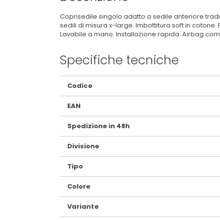
Coprisedile singolo adatto a sedile anteriore trad
sedili di misura x-large. Imbottitura soft in cotone.
Lavabile a mano. Installazione rapida. Airbag com
Specifiche tecniche
Maggiori
Codice
Informazioni
EAN
Spedizione in 48h
Divisione
Tipo
Colore
Variante