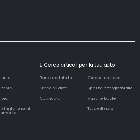
Cerca articoli per la tua auto
à auto
Barre portatutto
Catene da neve
à moto
Braccioli auto
Spazzole tergicristallo
 bici
Copriauto
Vasche baule
le taglie caschi
Tappeti auto
liamento