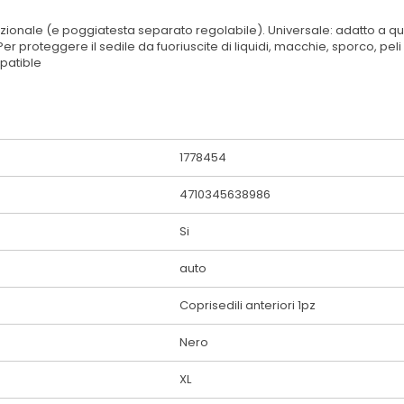
izionale (e poggiatesta separato regolabile). Universale: adatto a qu
 Per proteggere il sedile da fuoriuscite di liquidi, macchie, sporco, peli
patible
1778454
4710345638986
Si
auto
Coprisedili anteriori 1pz
Nero
XL