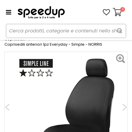
0
Carrello
Home
Auto
Accessori interni e comfort
Coprisedili
Coprisedili anteriori 1pz Everyday - Simple - NORRIS