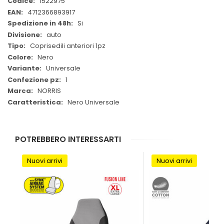
Maggiori
1522975
Informazioni
4712366893917
Si
auto
Coprisedili anteriori 1pz
Nero
Universale
1
NORRIS
Nero Universale
POTREBBERO INTERESSARTI
Nuovi arrivi
Nuovi arrivi