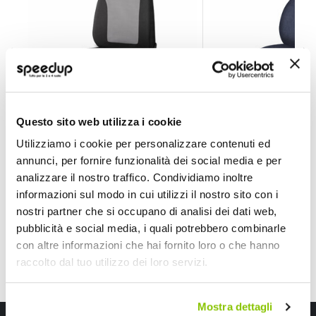
Coprisedili anteriori 1pz Action - Fusion XL - NORRIS
Coprisedili anterior
Questo sito web utilizza i cookie
NORRIS
NORRIS
Nero/grigio Universale
Universale
Utilizziamo i cookie per personalizzare contenuti ed
16,80 €
24,75 €
annunci, per fornire funzionalità dei social media e per
analizzare il nostro traffico. Condividiamo inoltre
CONSEGNA IN 48H
CONSEGNA IN 48H
informazioni sul modo in cui utilizzi il nostro sito con i
nostri partner che si occupano di analisi dei dati web,
pubblicità e social media, i quali potrebbero combinarle
con altre informazioni che hai fornito loro o che hanno
raccolto dal tuo utilizzo dei loro servizi.
Mostra dettagli