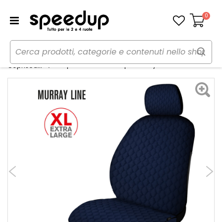
0
Carrello
Home
Auto
Accessori interni e comfort
Coprisedili anteriori 1pz Murray XL - NORRIS
Coprisedili