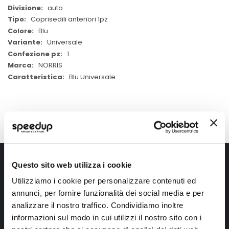
auto
Coprisedili anteriori 1pz
Blu
Universale
1
NORRIS
Blu Universale
Iscriviti alla newsletter Speedup
Questo sito web utilizza i cookie
Utilizziamo i cookie per personalizzare contenuti ed
Ricevi subito uno sconto del 10% per il tuo primo acquisto online!
annunci, per fornire funzionalità dei social media e per
analizzare il nostro traffico. Condividiamo inoltre
informazioni sul modo in cui utilizzi il nostro sito con i