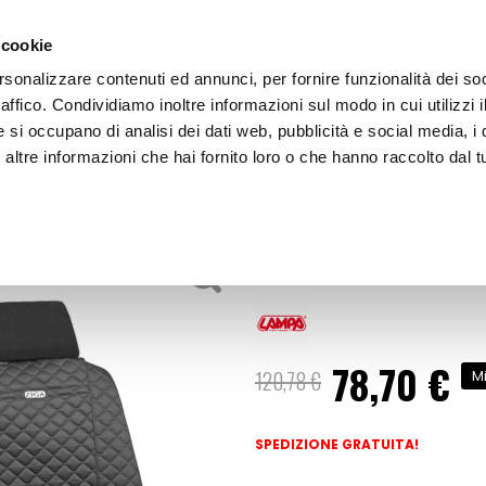
 cookie
rsonalizzare contenuti ed annunci, per fornire funzionalità dei so
raffico. Condividiamo inoltre informazioni sul modo in cui utilizzi i
e si occupano di analisi dei dati web, pubblicità e social media, i 
ltre informazioni che hai fornito loro o che hanno raccolto dal tu
OOR
Coprisedili anteriori 2pz Ziga - LAMPA
Coprisedili
Coprisedili ant
78,70 €
Prezzo
120,78 €
Mi
speciale
SPEDIZIONE GRATUITA!