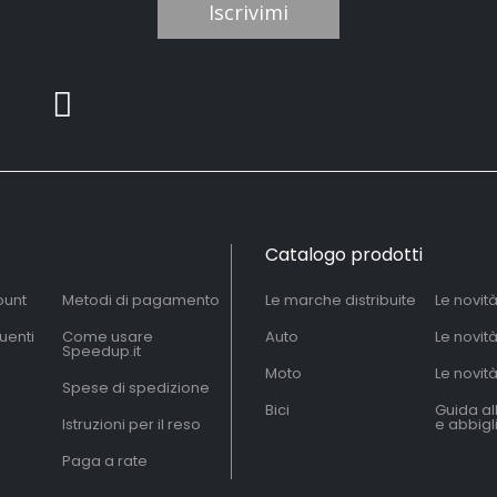
Iscrivimi
Catalogo prodotti
ount
Metodi di pagamento
Le marche distribuite
Le novit
uenti
Come usare
Auto
Le novit
Speedup.it
Moto
Le novità
Spese di spedizione
Bici
Guida al
Istruzioni per il reso
e abbig
Paga a rate