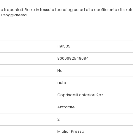
e trapuntati. Retro in tessuto tecnologico ad alto coefficiente di stre
 i poggiatesta
1191535
8000692548684
No
auto
Coprisedili anteriori 2pz
Antracite
2
Miglior Prezzo