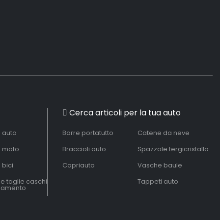
Cerca articoli per la tua auto
à auto
Barre portatutto
Catene da neve
à moto
Braccioli auto
Spazzole tergicristallo
 bici
Copriauto
Vasche baule
le taglie caschi
Tappeti auto
liamento