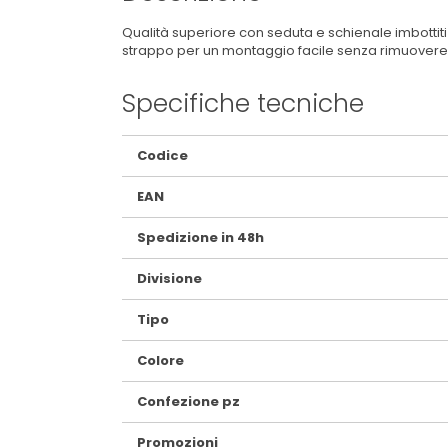
Qualità superiore con seduta e schienale imbottiti 
strappo per un montaggio facile senza rimuovere
Specifiche tecniche
Maggiori
Codice
Informazioni
EAN
Spedizione in 48h
Divisione
Tipo
Colore
Confezione pz
Promozioni