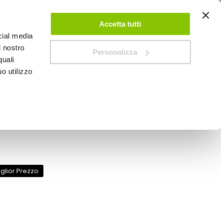
ACCEDI
CREA UN ACCOUNT
CONTATTACI
Accetta tutti
cial media
0
Carrello
l nostro
Personalizza
quali
o utilizzo
SPEEDUP MAGAZINE
eriori 2pz Ziga - LAMPA
glior Prezzo