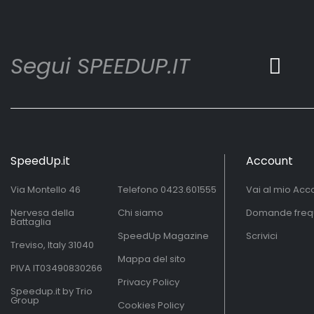
Segui SPEEDUP.IT
SpeedUp.it
Account
Via Montello 46
Telefono
0423.601555
Vai al mio Acc
Nervesa della
Chi siamo
Domande freq
Battaglia
SpeedUp Magazine
Scrivici
Treviso, Italy 31040
Mappa del sito
PIVA IT03490830266
Privacy Policy
Speedup.it by Trio
Group
Cookies Policy