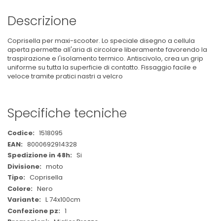
Descrizione
Coprisella per maxi-scooter. Lo speciale disegno a cellula
aperta permette all'aria di circolare liberamente favorendo la
traspirazione e l'isolamento termico. Antiscivolo, crea un grip
uniforme su tutta la superficie di contatto. Fissaggio facile e
veloce tramite pratici nastri a velcro
Specifiche tecniche
Maggiori
1518095
Informazioni
8000692914328
Si
moto
Coprisella
Nero
L 74x100cm
1