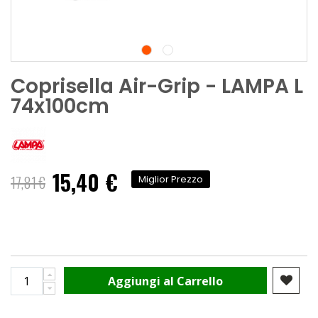
Coprisella Air-Grip - LAMPA L
74x100cm
15,40 €
Prezzo
17,81 €
Miglior Prezzo
speciale
Aggiungi al Carrello