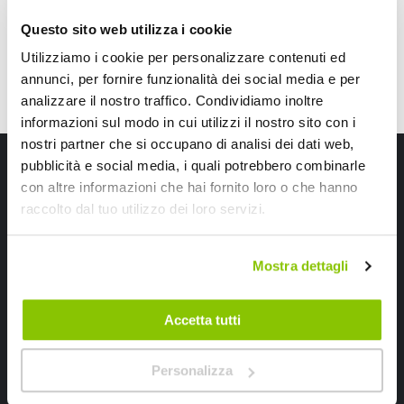
Questo sito web utilizza i cookie
Utilizziamo i cookie per personalizzare contenuti ed
annunci, per fornire funzionalità dei social media e per
analizzare il nostro traffico. Condividiamo inoltre
informazioni sul modo in cui utilizzi il nostro sito con i
nostri partner che si occupano di analisi dei dati web,
Iscriviti alla newsletter Speedup
pubblicità e social media, i quali potrebbero combinarle
con altre informazioni che hai fornito loro o che hanno
Ricevi subito uno sconto del 10% per il tuo primo acquisto online!
raccolto dal tuo utilizzo dei loro servizi.
Mostra dettagli
Accetta tutti
Ho letto e accettato il documento
privacy policy
Personalizza
Iscrivimi