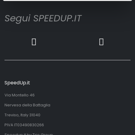
Segui SPEEDUP.IT
SpeedUp.it
Via Montello 46
Nervesa della Battaglia
Treviso, Italy 31040
PIVA IT03490830266
Speedup.it by Trio Group