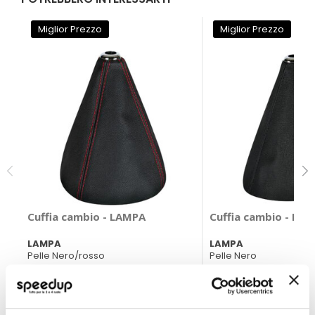
Miglior Prezzo
Miglior Prezzo
Cuffia cambio - LAMPA
Cuffia cambio - LA
LAMPA
LAMPA
Pelle Nero/rosso
Pelle Nero
21,75 €
21,75 €
-22%
-22%
Prezzo
Prezzo
speciale
CONSEGNA IN 48H
speciale
CONSEGNA IN 48H