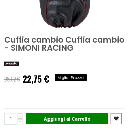
Cuffia cambio Cuffia cambio
- SIMONI RACING
22,75 €
Prezzo
25,62 €
Miglior Prezzo
speciale
Aggiungi al Carrello