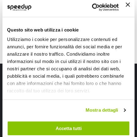
16,80 €
16,40 €
-10%
Prezzo
CONSEGNA IN 48H
speciale
CONSEGNA IN 48H
Questo sito web utilizza i cookie
Utilizziamo i cookie per personalizzare contenuti ed
annunci, per fornire funzionalità dei social media e per
analizzare il nostro traffico. Condividiamo inoltre
informazioni sul modo in cui utilizzi il nostro sito con i
nostri partner che si occupano di analisi dei dati web,
Iscriviti alla newsletter Speedup
pubblicità e social media, i quali potrebbero combinarle
con altre informazioni che hai fornito loro o che hanno
Ricevi subito uno sconto del 10% per il tuo primo acquisto online!
raccolto dal tuo utilizzo dei loro servizi.
Mostra dettagli
Accetta tutti
Ho letto e accettato il documento
privacy policy