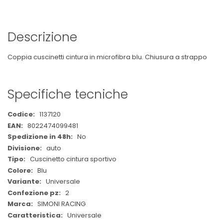
Descrizione
Coppia cuscinetti cintura in microfibra blu. Chiusura a strappo
Specifiche tecniche
Maggiori
1137120
Informazioni
8022474099481
No
auto
Cuscinetto cintura sportivo
Blu
Universale
2
SIMONI RACING
Universale