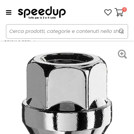
0
Carrello
Home
Auto
Gomme, cerchi e freni
Dadi Conico O-N17 - ATHENA
Bulloni e dadi