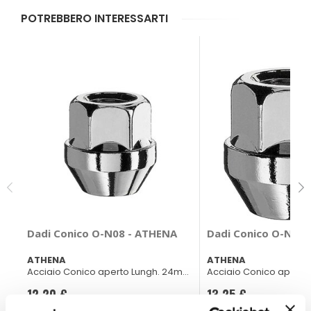
POTREBBERO INTERESSARTI
Dadi Conico O-N08 - ATHENA
Dadi Conico O-N07 
ATHENA
ATHENA
Acciaio Conico aperto Lungh. 24mm
Acciaio Conico apert
ch 19
ch 19
12,20 €
13,25 €