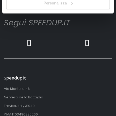
Iscrivimi
Personalizza
Segui SPEEDUP.IT
SpeedUp.it
Via Montello 46
Nervesa della Battaglia
Treviso, Italy 31040
PIVA IT03490830266