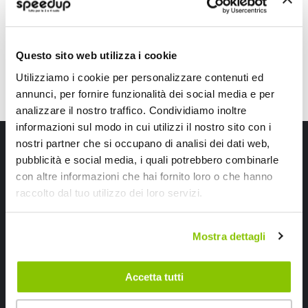
CONSEGNA IN 48H
Questo sito web utilizza i cookie
Utilizziamo i cookie per personalizzare contenuti ed
annunci, per fornire funzionalità dei social media e per
analizzare il nostro traffico. Condividiamo inoltre
informazioni sul modo in cui utilizzi il nostro sito con i
Iscriviti alla newsletter Speedup
nostri partner che si occupano di analisi dei dati web,
pubblicità e social media, i quali potrebbero combinarle
Ricevi subito uno sconto del 10% per il tuo primo acquisto online!
con altre informazioni che hai fornito loro o che hanno
raccolto dal tuo utilizzo dei loro servizi.
Mostra dettagli
Accetta tutti
Ho letto e accettato il documento
privacy policy