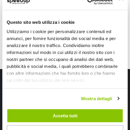
Nero/grigio 37>39cm
Nero/rosso 37>39cm
18,80 €
18,80 €
CONSEGNA IN 48H
CONSEGNA IN 48H
Questo sito web utilizza i cookie
Utilizziamo i cookie per personalizzare contenuti ed
annunci, per fornire funzionalità dei social media e per
analizzare il nostro traffico. Condividiamo inoltre
informazioni sul modo in cui utilizzi il nostro sito con i
nostri partner che si occupano di analisi dei dati web,
pubblicità e social media, i quali potrebbero combinarle
con altre informazioni che hai fornito loro o che hanno
Iscriviti alla newsletter Speedup
raccolto dal tuo utilizzo dei loro servizi.
Ricevi subito uno sconto del 10% per il tuo primo acquisto online!
Mostra dettagli
Accetta tutti