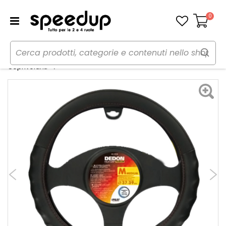
0
Carrello
Home
Auto
Accessori interni e comfort
Classic Eco Pelle Dedon Premium
Coprivolanti