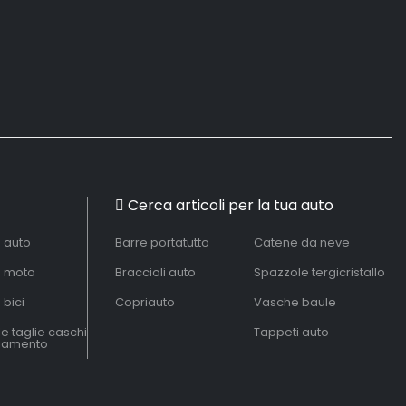
Cerca articoli per la tua auto
à auto
Barre portatutto
Catene da neve
à moto
Braccioli auto
Spazzole tergicristallo
 bici
Copriauto
Vasche baule
le taglie caschi
Tappeti auto
liamento