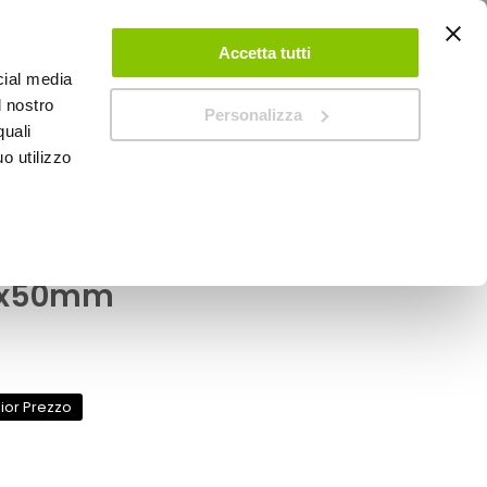
ACCEDI
CREA UN ACCOUNT
CONTATTACI
Accetta tutti
cial media
0
Carrello
l nostro
Personalizza
quali
o utilizzo
SPEEDUP MAGAZINE
ore Stop - SIMONI
0x50mm
lior Prezzo