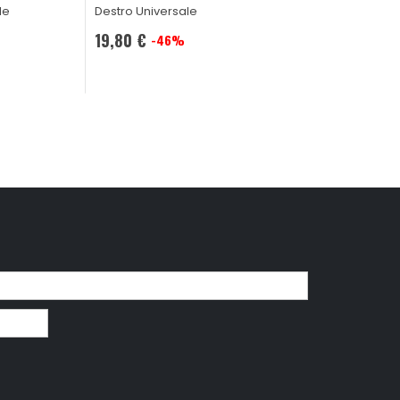
le
Destro Universale
19,80 €
-46%
Prezzo
speciale