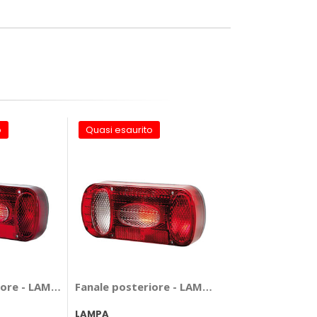
o
Quasi esaurito
iore - LAMPA
Fanale posteriore - LAMPA
LAMPA