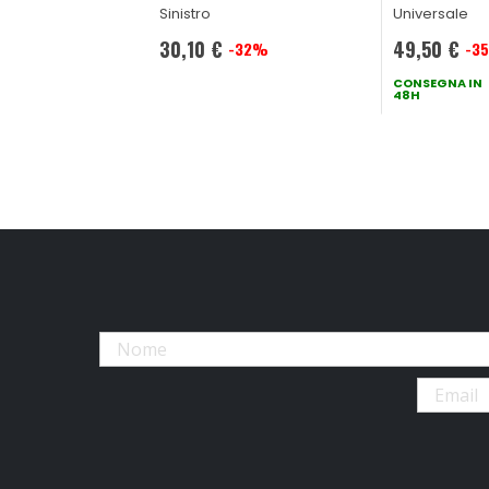
Sinistro
Universale
30,10 €
49,50 €
-32%
-3
Prezzo
Prezzo
speciale
speciale
CONSEGNA IN
48H