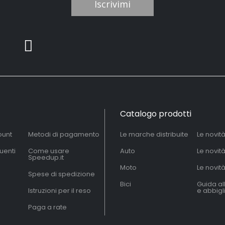
Iscrivimi
Catalogo prodotti
ount
Metodi di pagamento
Le marche distribuite
Le novit
uenti
Come usare
Auto
Le novit
Speedup.it
Moto
Le novità
Spese di spedizione
Bici
Guida al
Istruzioni per il reso
e abbig
Paga a rate