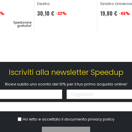
Destro
Sinistro Universa
30,10 €
19,80 €
5%
-32%
-46%
Prezzo
Prezzo
Spedizione
speciale
speciale
gratuita!
Iscriviti alla newsletter Speedup
Ricevi subito uno sconto del 10% per il tuo primo acquisto online!
Ho letto e accettato il documento
privacy policy