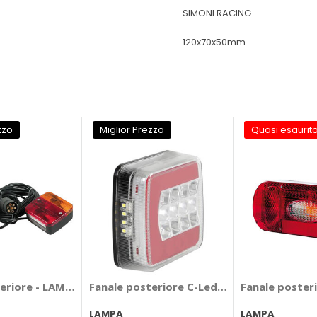
SIMONI RACING
120x70x50mm
zzo
Miglior Prezzo
Quasi esaurit
eriore - LAMPA
Fanale posteriore C-Led Look - LAMPA
Fanale poster
LAMPA
LAMPA