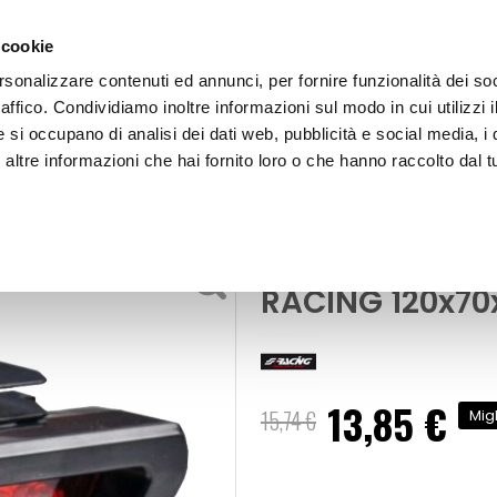
 cookie
rsonalizzare contenuti ed annunci, per fornire funzionalità dei so
raffico. Condividiamo inoltre informazioni sul modo in cui utilizzi i
e si occupano di analisi dei dati web, pubblicità e social media, i 
ltre informazioni che hai fornito loro o che hanno raccolto dal tu
OOR
Fanale posteriore Stop - SIMONI RACING
Fanale posteri
RACING 120x7
13,85 €
Prezzo
15,74 €
Mig
speciale