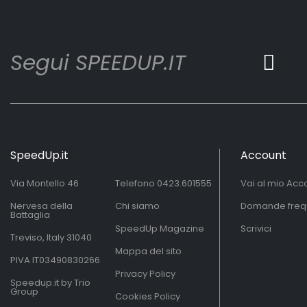
Segui SPEEDUP.IT
SpeedUp.it
Account
Via Montello 46
Telefono
0423.601555
Vai al mio Acc
Nervesa della
Chi siamo
Domande freq
Battaglia
SpeedUp Magazine
Scrivici
Treviso, Italy 31040
Mappa del sito
PIVA IT03490830266
Privacy Policy
Speedup.it by Trio
Group
Cookies Policy