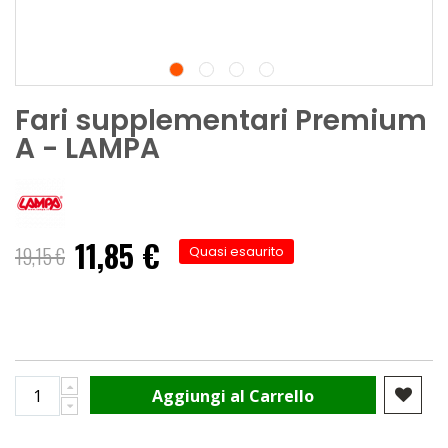
Fari supplementari Premium
A - LAMPA
11,85 €
Prezzo
19,15 €
Quasi esaurito
speciale
Aggiungi al Carrello