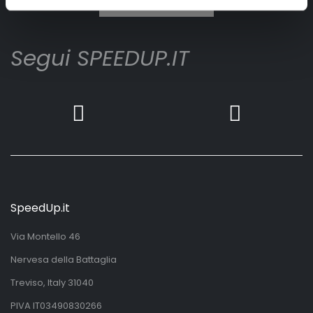
Segui SPEEDUP.IT
SpeedUp.it
Via Montello 46
Nervesa della Battaglia
Treviso, Italy 31040
PIVA IT03490830266