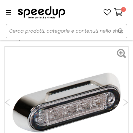
0
Carrello
Home
Auto
Illuminazione
Fanaleria
Fari supplementari Premium A - LAMPA