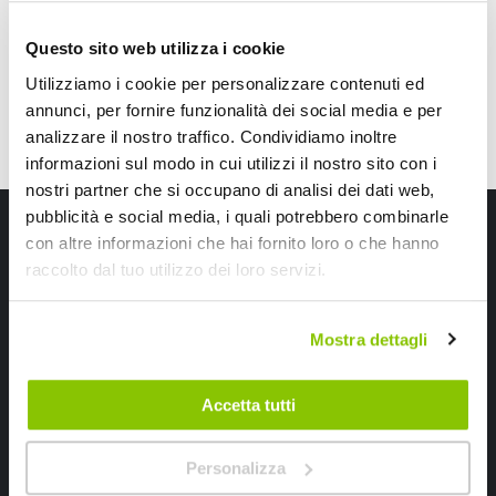
speciale
Spedizione gratuita!
CONSEGNA IN 48H
Sped
Questo sito web utilizza i cookie
Utilizziamo i cookie per personalizzare contenuti ed
annunci, per fornire funzionalità dei social media e per
analizzare il nostro traffico. Condividiamo inoltre
informazioni sul modo in cui utilizzi il nostro sito con i
nostri partner che si occupano di analisi dei dati web,
pubblicità e social media, i quali potrebbero combinarle
Iscriviti alla newsletter Speedup
con altre informazioni che hai fornito loro o che hanno
raccolto dal tuo utilizzo dei loro servizi.
Ricevi subito uno sconto del 10% per il tuo primo acquisto online!
Mostra dettagli
Accetta tutti
Ho letto e accettato il documento
privacy policy
Personalizza
Iscrivimi