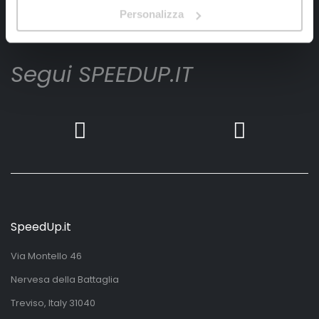
Iscrivimi
Personalizza
Segui SPEEDUP.IT
SpeedUp.it
Via Montello 46
Nervesa della Battaglia
Treviso, Italy 31040