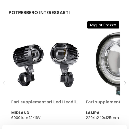
POTREBBERO INTERESSARTI
Miglior Prezzo
Fari supplementari Led Headlights - MIDLAND
Fari supplementari
MIDLAND
LAMPA
6000 lum 12-16V
220xh240x125mm
167,35 €
148,50 €
-20%
Prezzo