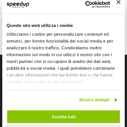
Spedizione gratuita!
speciale
Spedizione gratuita!
Questo sito web utilizza i cookie
Utilizziamo i cookie per personalizzare contenuti ed
annunci, per fornire funzionalità dei social media e per
analizzare il nostro traffico. Condividiamo inoltre
informazioni sul modo in cui utilizzi il nostro sito con i
nostri partner che si occupano di analisi dei dati web,
Iscriviti alla newsletter Speedup
pubblicità e social media, i quali potrebbero combinarle
con altre informazioni che hai fornito loro o che hanno
Ricevi subito uno sconto del 10% per il tuo primo acquisto online!
raccolto dal tuo utilizzo dei loro servizi.
Mostra dettagli
Accetta tutti
Ho letto e accettato il documento
privacy policy