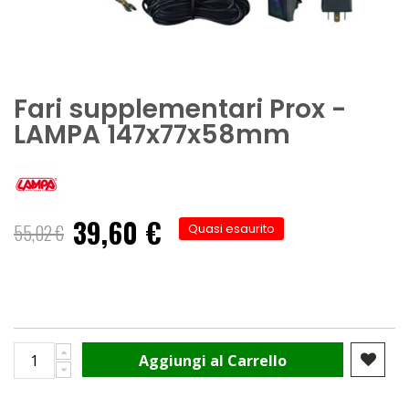
Fari supplementari Prox -
LAMPA 147x77x58mm
39,60 €
Prezzo
55,02 €
Quasi esaurito
speciale
Aggiungi al Carrello