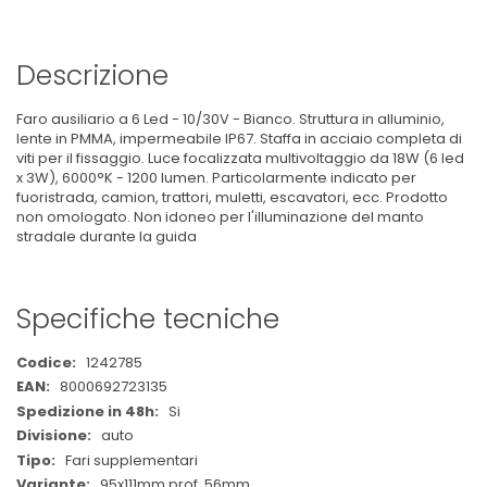
Descrizione
Faro ausiliario a 6 Led - 10/30V - Bianco. Struttura in alluminio,
lente in PMMA, impermeabile IP67. Staffa in acciaio completa di
viti per il fissaggio. Luce focalizzata multivoltaggio da 18W (6 led
x 3W), 6000°K - 1200 lumen. Particolarmente indicato per
fuoristrada, camion, trattori, muletti, escavatori, ecc. Prodotto
non omologato. Non idoneo per l'illuminazione del manto
stradale durante la guida
Specifiche tecniche
Maggiori
1242785
Informazioni
8000692723135
Si
auto
Fari supplementari
95x111mm prof. 56mm