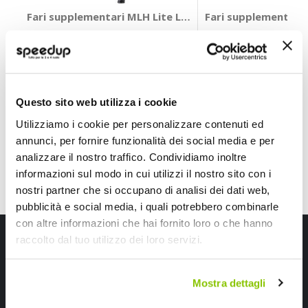
Fari supplementari MLH Lite LED C1700 - MIDLAND
Fari supplementari
MIDLAND
LAMPA
63x39x39mm 130g
H3 147x77x58mm
147,55 €
39,60 €
-28%
Prezzo
CONSEGNA IN 48H
Spedizione gratuita!
speciale
Questo sito web utilizza i cookie
Utilizziamo i cookie per personalizzare contenuti ed
annunci, per fornire funzionalità dei social media e per
analizzare il nostro traffico. Condividiamo inoltre
informazioni sul modo in cui utilizzi il nostro sito con i
nostri partner che si occupano di analisi dei dati web,
pubblicità e social media, i quali potrebbero combinarle
con altre informazioni che hai fornito loro o che hanno
Iscriviti alla newsletter Speedup
raccolto dal tuo utilizzo dei loro servizi.
Ricevi subito uno sconto del 10% per il tuo primo acquisto online!
Mostra dettagli