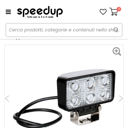
0
Carrello
Home
Auto
Illuminazione
Fanaleria
Fari supplementari WL-2 - LAMPA