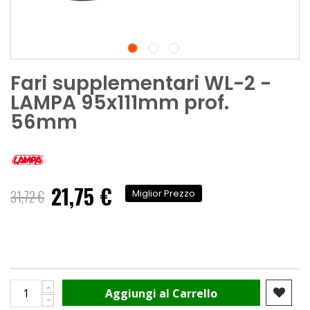
Fari supplementari WL-2 -
LAMPA 95x111mm prof.
56mm
21,75 €
Prezzo
31,72 €
Miglior Prezzo
speciale
Aggiungi al Carrello