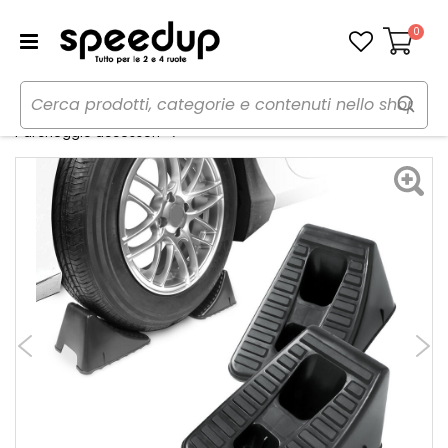
0
Carrello
Home
Auto
Garage, parcheggio e stoccaggio
Fermaruota Cunei - WEKGO
Parcheggio accessori