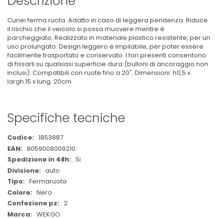
Descrizione
Cunei ferma ruota. Adatto in caso di leggera pendenza. Riduce
il rischio che il veicolo si possa muovere mentre è
parcheggiato. Realizzato in materiale plastico resistente, per un
uso prolungato. Design leggero e impilabile, per poter essere
facilmente trasportato e conservato. I fori presenti consentono
di fissarli su qualsiasi superficie dura (bulloni di ancoraggio non
inclusi). Compatibili con ruote fino a 20". Dimensioni: h11,5 x
largh.15 x lung. 20cm
Specifiche tecniche
Maggiori
1853887
Informazioni
8059008009210
Si
auto
Fermaruota
Nero
2
WEKGO