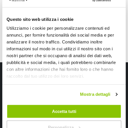
23,75 €
12,65 €
-17%
Prezzo
speciale
CONSEGNA IN 48H
Attualmente non disponibile
Questo sito web utilizza i cookie
Utilizziamo i cookie per personalizzare contenuti ed
annunci, per fornire funzionalità dei social media e per
analizzare il nostro traffico. Condividiamo inoltre
informazioni sul modo in cui utilizzi il nostro sito con i
nostri partner che si occupano di analisi dei dati web,
pubblicità e social media, i quali potrebbero combinarle
con altre informazioni che hai fornito loro o che hanno
Iscriviti alla newsletter Speedup
raccolto dal tuo utilizzo dei loro servizi.
Ricevi subito uno sconto del 10% per il tuo primo acquisto online!
Mostra dettagli
Accetta tutti
Personalizza