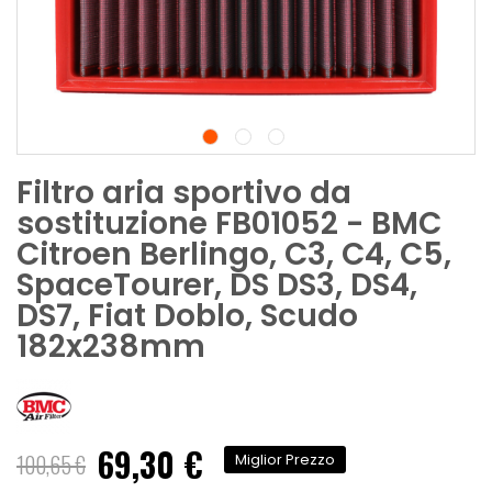
Filtro aria sportivo da
sostituzione FB01052 - BMC
Citroen Berlingo, C3, C4, C5,
SpaceTourer, DS DS3, DS4,
DS7, Fiat Doblo, Scudo
182x238mm
69,30 €
Prezzo
100,65 €
Miglior Prezzo
speciale