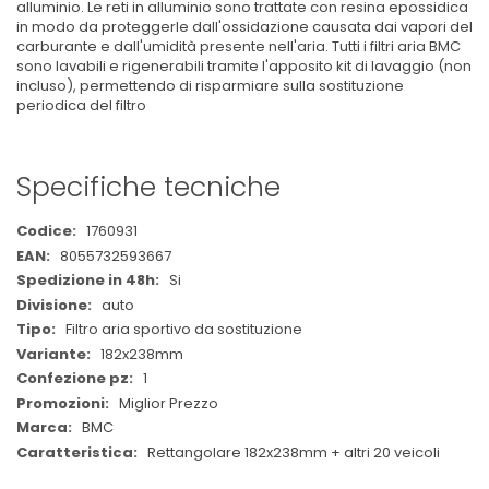
alluminio. Le reti in alluminio sono trattate con resina epossidica
in modo da proteggerle dall'ossidazione causata dai vapori del
carburante e dall'umidità presente nell'aria. Tutti i filtri aria BMC
sono lavabili e rigenerabili tramite l'apposito kit di lavaggio (non
incluso), permettendo di risparmiare sulla sostituzione
periodica del filtro
Specifiche tecniche
Maggiori
1760931
Informazioni
8055732593667
Si
auto
Filtro aria sportivo da sostituzione
182x238mm
1
Miglior Prezzo
BMC
Rettangolare 182x238mm + altri 20 veicoli