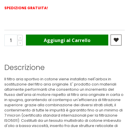
SPEDIZIONE GRATUITA!
Aggiungi al Carrello
Descrizione
Il filtro aria sportivo in cotone viene installato nell'airbox in
sostituzione del filtro aria originale. E' prodotto con materiali
altamente performanti che consentono un incremento del
flusso dell'aria al motore rispetto al filtro aria originale in carta o
in spugna, garantendo al contempo un'efficienza di filtrazione
superiore: grazie alla combinazione dei diversi strati oliati, il
contenimento di tutte le impurità è garantito fino a un minimo di
7 micron (certificato standard internazionali per la filtrazione
ISO5011). Costituiti da un tessuto multistrato di cotone imbevuto
d'olio a bassa viscosità, inserito fra due strutture reticolate di