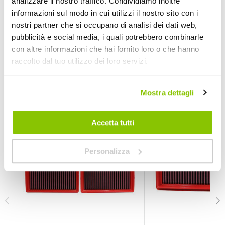
analizzare il nostro traffico. Condividiamo inoltre
Peugeot Traveller 1.5 Blue HDI 120 120hp 2018 >
informazioni sul modo in cui utilizzi il nostro sito con i
Toyota Proace II / PROACE CITY 1.5 D 4-D 102/120hp 2018 >
Toyota Proace II / PROACE CITY 1.5 D 4-D 100 102hp 2019 >
nostri partner che si occupano di analisi dei dati web,
Toyota Proace II / PROACE CITY 1.5 D 4-D 130 131hp 2019 >
pubblicità e social media, i quali potrebbero combinarle
Toyota Proace II / PROACE CITY 1.5 D 4-D 75 75hp 2019 >
con altre informazioni che hai fornito loro o che hanno
raccolto dal tuo utilizzo dei loro servizi.
POTREBBERO INTERESSARTI
Mostra dettagli
Accetta tutti
Personalizza