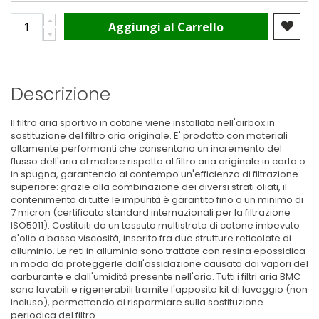
Aggiungi al Carrello
Descrizione
Il filtro aria sportivo in cotone viene installato nell'airbox in
sostituzione del filtro aria originale. E' prodotto con materiali
altamente performanti che consentono un incremento del
flusso dell'aria al motore rispetto al filtro aria originale in carta o
in spugna, garantendo al contempo un'efficienza di filtrazione
superiore: grazie alla combinazione dei diversi strati oliati, il
contenimento di tutte le impurità è garantito fino a un minimo di
7 micron (certificato standard internazionali per la filtrazione
ISO5011). Costituiti da un tessuto multistrato di cotone imbevuto
d'olio a bassa viscosità, inserito fra due strutture reticolate di
alluminio. Le reti in alluminio sono trattate con resina epossidica
in modo da proteggerle dall'ossidazione causata dai vapori del
carburante e dall'umidità presente nell'aria. Tutti i filtri aria BMC
sono lavabili e rigenerabili tramite l'apposito kit di lavaggio (non
incluso), permettendo di risparmiare sulla sostituzione
periodica del filtro