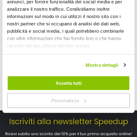
annunci, per fornire funzionalità dei social media e per
analizzare il nostro traffico. Condividiamo inoltre
informazioni sul modo in cui utilizzi il nostro sito con i
Filtro aria sportivo da sostituzione Bmw Serie 6 Gran 
Filtro aria sportiv
nostri partner che si occupano di analisi dei dati web,
pubblicità e social media, i quali potrebbero combinarle
BMC
BMC
con altre informazioni che hai fornito loro o che hanno
Cilindrico
raccolto dal tuo utilizzo dei loro servizi.
148,55 €
108,75 €
Spedizione gratuita!
Spedizione gratuita!
Mostra dettagli
Accetta tutti
Personalizza
Iscriviti alla newsletter Speedup
Ricevi subito uno sconto del 10% per il tuo primo acquisto online!