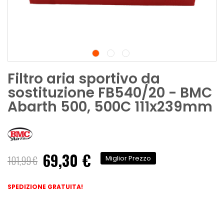
Filtro aria sportivo da
sostituzione FB540/20 - BMC
Abarth 500, 500C 111x239mm
69,30 €
Prezzo
101,99 €
Miglior Prezzo
speciale
SPEDIZIONE GRATUITA!